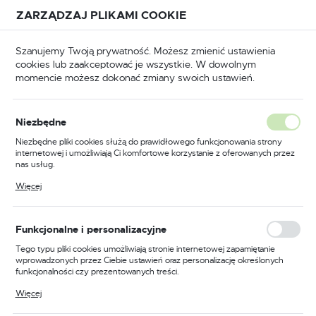
Przejdź do treści.
Przejdź do menu.
Przejdź do wyszukiwarki.
ZARZĄDZAJ PLIKAMI COOKIE
USTAWIENIA REGIONALNE
Szanujemy Twoją prywatność. Możesz zmienić ustawienia
cookies lub zaakceptować je wszystkie. W dowolnym
Lokalizacja
momencie możesz dokonać zmiany swoich ustawień.
Polska
BHP
Odzież trudnopalna
Koszule trudnopalne
Język
Niezbędne
polski
Poprzedni
Następny
Niezbędne pliki cookies służą do prawidłowego funkcjonowania strony
internetowej i umożliwiają Ci komfortowe korzystanie z oferowanych przez
Waluta
nas usług.
Koszula trudnopalna Bizflame
Polski złoty (PLN)
Pliki cookies odpowiadają na podejmowane przez Ciebie działania w celu
Więcej
m.in. dostosowania Twoich ustawień preferencji prywatności, logowania czy
88/12, kolor granatowy,
wypełniania formularzy. Dzięki plikom cookies strona, z której korzystasz,
może działać bez zakłóceń.
rozmiar S
ZAPISZ
Funkcjonalne i personalizacyjne
Tego typu pliki cookies umożliwiają stronie internetowej zapamiętanie
wprowadzonych przez Ciebie ustawień oraz personalizację określonych
funkcjonalności czy prezentowanych treści.
Dzięki tym plikom cookies możemy zapewnić Ci większy komfort
Więcej
korzystania z funkcjonalności naszej strony poprzez dopasowanie jej do
Twoich indywidualnych preferencji. Wyrażenie zgody na funkcjonalne i