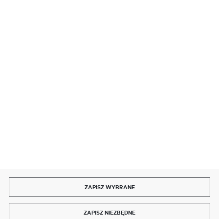
BEZPIECZNE PŁATNOŚCI
SZYBKA DOSTAWA
DOŁĄCZ DO NAS
ZAPISZ WYBRANE
Copyright by delmet.pl
ZAPISZ NIEZBĘDNE
Agencja interaktywna
[ti]
Powered by
2ClickShop®