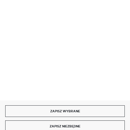
BEZPIECZNE PŁATNOŚCI
SZYBKA DOSTAWA
DOŁĄCZ DO NAS
ZAPISZ WYBRANE
Copyright by delmet.pl
ZAPISZ NIEZBĘDNE
Agencja interaktywna
[ti]
Powered by
2ClickShop®