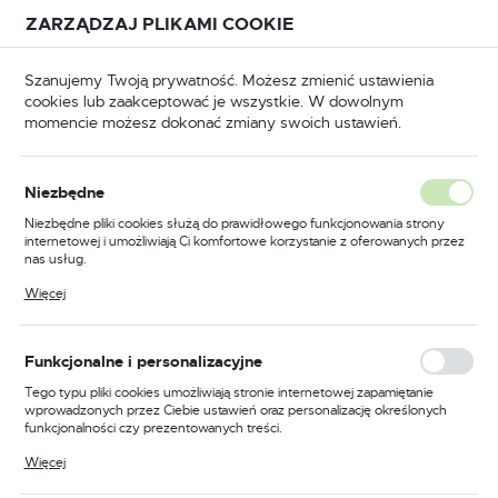
Przejdź do treści.
Przejdź do menu.
Przejdź do wyszukiwarki.
ZARZĄDZAJ PLIKAMI COOKIE
USTAWIENIA REGIONALNE
Szanujemy Twoją prywatność. Możesz zmienić ustawienia
cookies lub zaakceptować je wszystkie. W dowolnym
Lokalizacja
momencie możesz dokonać zmiany swoich ustawień.
Polska
BHP
Odzież trudnopalna
Koszule trudnopalne
Język
Niezbędne
polski
Poprzedni
Następny
Niezbędne pliki cookies służą do prawidłowego funkcjonowania strony
internetowej i umożliwiają Ci komfortowe korzystanie z oferowanych przez
Waluta
nas usług.
Koszula trudnopalna Bizflame
Polski złoty (PLN)
Pliki cookies odpowiadają na podejmowane przez Ciebie działania w celu
Więcej
m.in. dostosowania Twoich ustawień preferencji prywatności, logowania czy
88/12, kolor granatowy,
wypełniania formularzy. Dzięki plikom cookies strona, z której korzystasz,
może działać bez zakłóceń.
rozmiar XXL
ZAPISZ
Funkcjonalne i personalizacyjne
Tego typu pliki cookies umożliwiają stronie internetowej zapamiętanie
wprowadzonych przez Ciebie ustawień oraz personalizację określonych
funkcjonalności czy prezentowanych treści.
Dzięki tym plikom cookies możemy zapewnić Ci większy komfort
Więcej
korzystania z funkcjonalności naszej strony poprzez dopasowanie jej do
Twoich indywidualnych preferencji. Wyrażenie zgody na funkcjonalne i