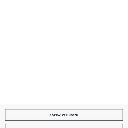
BEZPIECZNE PŁATNOŚCI
SZYBKA DOSTAWA
DOŁĄCZ DO NAS
ZAPISZ WYBRANE
Copyright by delmet.pl