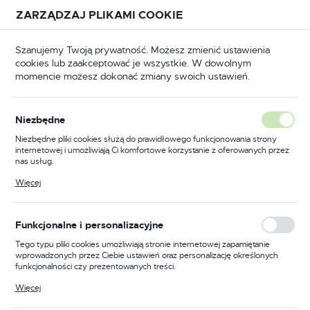
Przejdź do treści.
Przejdź do menu.
Przejdź do wyszukiwarki.
ZARZĄDZAJ PLIKAMI COOKIE
USTAWIENIA REGIONALNE
Szanujemy Twoją prywatność. Możesz zmienić ustawienia
cookies lub zaakceptować je wszystkie. W dowolnym
Lokalizacja
momencie możesz dokonać zmiany swoich ustawień.
Polska
BHP
Odzież trudnopalna
Koszule trudnopalne
Język
Niezbędne
polski
Poprzedni
Następny
Niezbędne pliki cookies służą do prawidłowego funkcjonowania strony
internetowej i umożliwiają Ci komfortowe korzystanie z oferowanych przez
Waluta
nas usług.
Koszula trudnopalna Bizflame
Polski złoty (PLN)
Pliki cookies odpowiadają na podejmowane przez Ciebie działania w celu
Więcej
m.in. dostosowania Twoich ustawień preferencji prywatności, logowania czy
88/12, kolor khaki, rozmiar
wypełniania formularzy. Dzięki plikom cookies strona, z której korzystasz,
może działać bez zakłóceń.
4XL
ZAPISZ
Funkcjonalne i personalizacyjne
Tego typu pliki cookies umożliwiają stronie internetowej zapamiętanie
wprowadzonych przez Ciebie ustawień oraz personalizację określonych
funkcjonalności czy prezentowanych treści.
Dzięki tym plikom cookies możemy zapewnić Ci większy komfort
Więcej
korzystania z funkcjonalności naszej strony poprzez dopasowanie jej do
Twoich indywidualnych preferencji. Wyrażenie zgody na funkcjonalne i