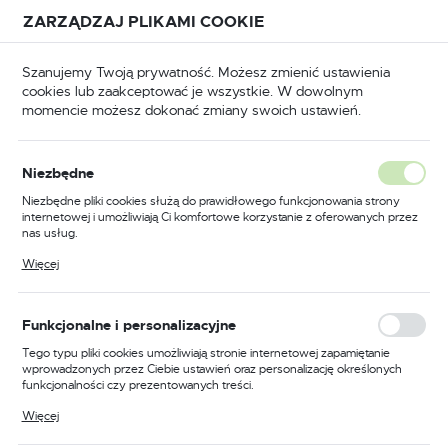
Przejdź do treści.
Przejdź do menu.
Przejdź do wyszukiwarki.
ZARZĄDZAJ PLIKAMI COOKIE
USTAWIENIA REGIONALNE
Szanujemy Twoją prywatność. Możesz zmienić ustawienia
cookies lub zaakceptować je wszystkie. W dowolnym
Lokalizacja
momencie możesz dokonać zmiany swoich ustawień.
Polska
BHP
Odzież trudnopalna
Koszule trudnopalne
Język
Niezbędne
polski
Poprzedni
Następny
Niezbędne pliki cookies służą do prawidłowego funkcjonowania strony
internetowej i umożliwiają Ci komfortowe korzystanie z oferowanych przez
Waluta
nas usług.
Koszula trudnopalna Bizflame
Polski złoty (PLN)
Pliki cookies odpowiadają na podejmowane przez Ciebie działania w celu
Więcej
m.in. dostosowania Twoich ustawień preferencji prywatności, logowania czy
88/12, kolor khaki, rozmiar
wypełniania formularzy. Dzięki plikom cookies strona, z której korzystasz,
może działać bez zakłóceń.
XXXL
ZAPISZ
Funkcjonalne i personalizacyjne
Tego typu pliki cookies umożliwiają stronie internetowej zapamiętanie
wprowadzonych przez Ciebie ustawień oraz personalizację określonych
funkcjonalności czy prezentowanych treści.
Dzięki tym plikom cookies możemy zapewnić Ci większy komfort
Więcej
korzystania z funkcjonalności naszej strony poprzez dopasowanie jej do
Twoich indywidualnych preferencji. Wyrażenie zgody na funkcjonalne i