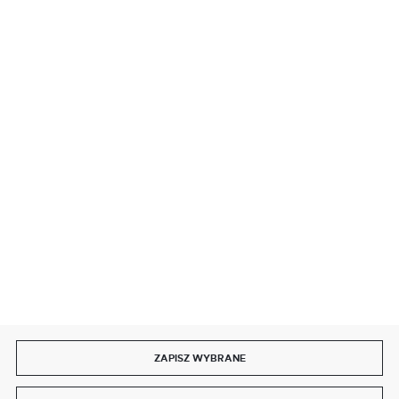
BEZPIECZNE PŁATNOŚCI
SZYBKA DOSTAWA
DOŁĄCZ DO NAS
ZAPISZ WYBRANE
Copyright by delmet.pl