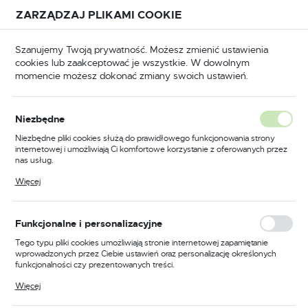
Przejdź do treści.
Przejdź do menu.
Przejdź do wyszukiwarki.
ZARZĄDZAJ PLIKAMI COOKIE
USTAWIENIA REGIONALNE
Szanujemy Twoją prywatność. Możesz zmienić ustawienia
cookies lub zaakceptować je wszystkie. W dowolnym
Lokalizacja
momencie możesz dokonać zmiany swoich ustawień.
Polska
BHP
Odzież trudnopalna
Koszulki trudnopalne
Język
Niezbędne
polski
Poprzedni
Następny
Niezbędne pliki cookies służą do prawidłowego funkcjonowania strony
internetowej i umożliwiają Ci komfortowe korzystanie z oferowanych przez
Waluta
nas usług.
Trudnopalne, antystatyczne
Polski złoty (PLN)
Pliki cookies odpowiadają na podejmowane przez Ciebie działania w celu
Więcej
m.in. dostosowania Twoich ustawień preferencji prywatności, logowania czy
Polo z długimi rękawami z
wypełniania formularzy. Dzięki plikom cookies strona, z której korzystasz,
może działać bez zakłóceń.
taśmą odblaskową, kolor
ZAPISZ
Funkcjonalne i personalizacyjne
granatowy, rozmiar L
Tego typu pliki cookies umożliwiają stronie internetowej zapamiętanie
wprowadzonych przez Ciebie ustawień oraz personalizację określonych
funkcjonalności czy prezentowanych treści.
Dzięki tym plikom cookies możemy zapewnić Ci większy komfort
Więcej
korzystania z funkcjonalności naszej strony poprzez dopasowanie jej do
Twoich indywidualnych preferencji. Wyrażenie zgody na funkcjonalne i