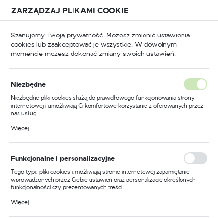
Przejdź do treści.
Przejdź do menu.
Przejdź do wyszukiwarki.
ZARZĄDZAJ PLIKAMI COOKIE
USTAWIENIA REGIONALNE
Szanujemy Twoją prywatność. Możesz zmienić ustawienia
cookies lub zaakceptować je wszystkie. W dowolnym
Lokalizacja
momencie możesz dokonać zmiany swoich ustawień.
Polska
BHP
Odzież trudnopalna
Koszulki trudnopalne
Język
Niezbędne
polski
Poprzedni
Następny
Niezbędne pliki cookies służą do prawidłowego funkcjonowania strony
internetowej i umożliwiają Ci komfortowe korzystanie z oferowanych przez
Waluta
nas usług.
Trudnopalne, antystatyczne
Polski złoty (PLN)
Pliki cookies odpowiadają na podejmowane przez Ciebie działania w celu
Więcej
m.in. dostosowania Twoich ustawień preferencji prywatności, logowania czy
Polo z długimi rękawami z
wypełniania formularzy. Dzięki plikom cookies strona, z której korzystasz,
może działać bez zakłóceń.
taśmą odblaskową, kolor
ZAPISZ
Funkcjonalne i personalizacyjne
granatowy, rozmiar XL
Tego typu pliki cookies umożliwiają stronie internetowej zapamiętanie
wprowadzonych przez Ciebie ustawień oraz personalizację określonych
funkcjonalności czy prezentowanych treści.
Dzięki tym plikom cookies możemy zapewnić Ci większy komfort
Więcej
korzystania z funkcjonalności naszej strony poprzez dopasowanie jej do
Twoich indywidualnych preferencji. Wyrażenie zgody na funkcjonalne i