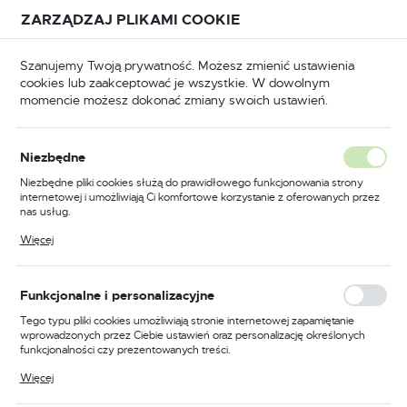
Przejdź do treści.
Przejdź do menu.
Przejdź do wyszukiwarki.
ZARZĄDZAJ PLIKAMI COOKIE
USTAWIENIA REGIONALNE
Szanujemy Twoją prywatność. Możesz zmienić ustawienia
cookies lub zaakceptować je wszystkie. W dowolnym
Lokalizacja
momencie możesz dokonać zmiany swoich ustawień.
Polska
BHP
Odzież trudnopalna
Kurtki trudnopalne
Język
Niezbędne
polski
Poprzedni
Następny
Niezbędne pliki cookies służą do prawidłowego funkcjonowania strony
internetowej i umożliwiają Ci komfortowe korzystanie z oferowanych przez
Waluta
nas usług.
Trudnopalna i antystatyczna
Polski złoty (PLN)
Pliki cookies odpowiadają na podejmowane przez Ciebie działania w celu
Więcej
m.in. dostosowania Twoich ustawień preferencji prywatności, logowania czy
kurtka zimowa, kolor
wypełniania formularzy. Dzięki plikom cookies strona, z której korzystasz,
może działać bez zakłóceń.
niebieski, rozmiar XXL
ZAPISZ
Funkcjonalne i personalizacyjne
Tego typu pliki cookies umożliwiają stronie internetowej zapamiętanie
wprowadzonych przez Ciebie ustawień oraz personalizację określonych
funkcjonalności czy prezentowanych treści.
Dzięki tym plikom cookies możemy zapewnić Ci większy komfort
Więcej
korzystania z funkcjonalności naszej strony poprzez dopasowanie jej do
Twoich indywidualnych preferencji. Wyrażenie zgody na funkcjonalne i