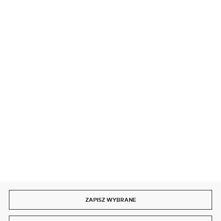
BEZPIECZNE PŁATNOŚCI
SZYBKA DOSTAWA
DOŁĄCZ DO NAS
ZAPISZ WYBRANE
Copyright by delmet.pl