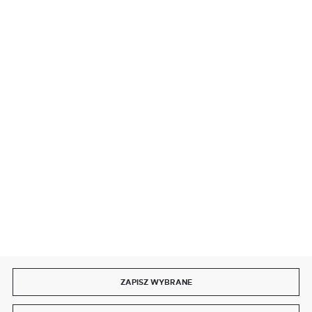
BEZPIECZNE PŁATNOŚCI
SZYBKA DOSTAWA
DOŁĄCZ DO NAS
ZAPISZ WYBRANE
Copyright by delmet.pl