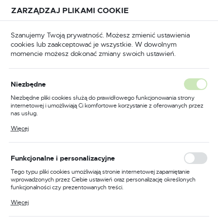
Przejdź do treści.
Przejdź do menu.
Przejdź do wyszukiwarki.
ZARZĄDZAJ PLIKAMI COOKIE
USTAWIENIA REGIONALNE
Szanujemy Twoją prywatność. Możesz zmienić ustawienia
cookies lub zaakceptować je wszystkie. W dowolnym
Lokalizacja
momencie możesz dokonać zmiany swoich ustawień.
Polska
BHP
Odzież trudnopalna
Kurtki trudnopalne
Język
Niezbędne
polski
Poprzedni
Następny
Niezbędne pliki cookies służą do prawidłowego funkcjonowania strony
internetowej i umożliwiają Ci komfortowe korzystanie z oferowanych przez
Waluta
nas usług.
Trudnopalna i antystatyczna
Polski złoty (PLN)
Pliki cookies odpowiadają na podejmowane przez Ciebie działania w celu
Więcej
m.in. dostosowania Twoich ustawień preferencji prywatności, logowania czy
kurtka zimowa, kolor
wypełniania formularzy. Dzięki plikom cookies strona, z której korzystasz,
może działać bez zakłóceń.
niebieski, rozmiar XXXL
ZAPISZ
Funkcjonalne i personalizacyjne
Tego typu pliki cookies umożliwiają stronie internetowej zapamiętanie
wprowadzonych przez Ciebie ustawień oraz personalizację określonych
funkcjonalności czy prezentowanych treści.
Dzięki tym plikom cookies możemy zapewnić Ci większy komfort
Więcej
korzystania z funkcjonalności naszej strony poprzez dopasowanie jej do
Twoich indywidualnych preferencji. Wyrażenie zgody na funkcjonalne i