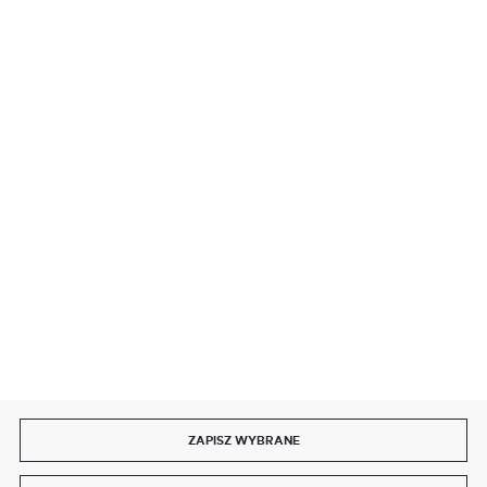
BEZPIECZNE PŁATNOŚCI
SZYBKA DOSTAWA
DOŁĄCZ DO NAS
ZAPISZ WYBRANE
Copyright by delmet.pl