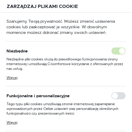
Przejdź do treści.
Przejdź do menu.
Przejdź do wyszukiwarki.
ZARZĄDZAJ PLIKAMI COOKIE
USTAWIENIA REGIONALNE
Szanujemy Twoją prywatność. Możesz zmienić ustawienia
cookies lub zaakceptować je wszystkie. W dowolnym
Lokalizacja
momencie możesz dokonać zmiany swoich ustawień.
Polska
BHP
Odzież trudnopalna
Kurtki trudnopalne
Język
Niezbędne
polski
Poprzedni
Następny
Niezbędne pliki cookies służą do prawidłowego funkcjonowania strony
internetowej i umożliwiają Ci komfortowe korzystanie z oferowanych przez
Waluta
nas usług.
Trudnopalna i antystatyczna
Polski złoty (PLN)
Pliki cookies odpowiadają na podejmowane przez Ciebie działania w celu
Więcej
m.in. dostosowania Twoich ustawień preferencji prywatności, logowania czy
kurtka zimowa, kolor
wypełniania formularzy. Dzięki plikom cookies strona, z której korzystasz,
może działać bez zakłóceń.
pomarańczowy, rozmiar L
ZAPISZ
Funkcjonalne i personalizacyjne
Tego typu pliki cookies umożliwiają stronie internetowej zapamiętanie
wprowadzonych przez Ciebie ustawień oraz personalizację określonych
funkcjonalności czy prezentowanych treści.
Dzięki tym plikom cookies możemy zapewnić Ci większy komfort
Więcej
korzystania z funkcjonalności naszej strony poprzez dopasowanie jej do
Twoich indywidualnych preferencji. Wyrażenie zgody na funkcjonalne i