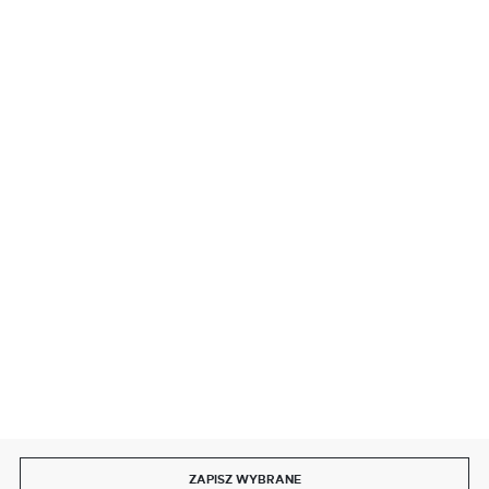
BEZPIECZNE PŁATNOŚCI
SZYBKA DOSTAWA
DOŁĄCZ DO NAS
ZAPISZ WYBRANE