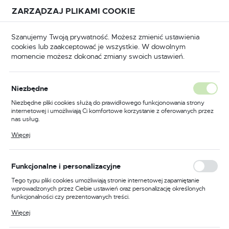
Przejdź do treści.
Przejdź do menu.
Przejdź do wyszukiwarki.
ZARZĄDZAJ PLIKAMI COOKIE
USTAWIENIA REGIONALNE
Szanujemy Twoją prywatność. Możesz zmienić ustawienia
cookies lub zaakceptować je wszystkie. W dowolnym
Lokalizacja
momencie możesz dokonać zmiany swoich ustawień.
Polska
BHP
Odzież trudnopalna
Kurtki trudnopalne
Język
Niezbędne
polski
Poprzedni
Następny
Niezbędne pliki cookies służą do prawidłowego funkcjonowania strony
internetowej i umożliwiają Ci komfortowe korzystanie z oferowanych przez
Waluta
nas usług.
Trudnopalna i antystatyczna
Polski złoty (PLN)
Pliki cookies odpowiadają na podejmowane przez Ciebie działania w celu
Więcej
m.in. dostosowania Twoich ustawień preferencji prywatności, logowania czy
kurtka zimowa, kolor
wypełniania formularzy. Dzięki plikom cookies strona, z której korzystasz,
może działać bez zakłóceń.
pomarańczowy, rozmiar
ZAPISZ
Funkcjonalne i personalizacyjne
XXXL
Tego typu pliki cookies umożliwiają stronie internetowej zapamiętanie
wprowadzonych przez Ciebie ustawień oraz personalizację określonych
funkcjonalności czy prezentowanych treści.
Dzięki tym plikom cookies możemy zapewnić Ci większy komfort
Więcej
korzystania z funkcjonalności naszej strony poprzez dopasowanie jej do
Twoich indywidualnych preferencji. Wyrażenie zgody na funkcjonalne i