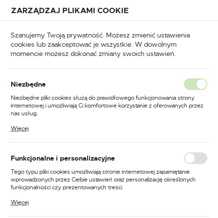
Przejdź do treści.
Przejdź do menu.
Przejdź do wyszukiwarki.
ZARZĄDZAJ PLIKAMI COOKIE
USTAWIENIA REGIONALNE
Szanujemy Twoją prywatność. Możesz zmienić ustawienia
cookies lub zaakceptować je wszystkie. W dowolnym
Lokalizacja
momencie możesz dokonać zmiany swoich ustawień.
Polska
P
Odzież trudnopalna
Ogrodniczki trudnopalne
Język
Niezbędne
polski
Poprzedni
Następny
Niezbędne pliki cookies służą do prawidłowego funkcjonowania strony
internetowej i umożliwiają Ci komfortowe korzystanie z oferowanych przez
Waluta
nas usług.
Zimowe spodnie trudnopalne
Polski złoty (PLN)
Pliki cookies odpowiadają na podejmowane przez Ciebie działania w celu
Więcej
m.in. dostosowania Twoich ustawień preferencji prywatności, logowania czy
i antystatyczne na szelkach,
wypełniania formularzy. Dzięki plikom cookies strona, z której korzystasz,
może działać bez zakłóceń.
kolor pomarańczowy, rozmiar
ZAPISZ
Funkcjonalne i personalizacyjne
XXL
Tego typu pliki cookies umożliwiają stronie internetowej zapamiętanie
wprowadzonych przez Ciebie ustawień oraz personalizację określonych
funkcjonalności czy prezentowanych treści.
Dzięki tym plikom cookies możemy zapewnić Ci większy komfort
Więcej
korzystania z funkcjonalności naszej strony poprzez dopasowanie jej do
Twoich indywidualnych preferencji. Wyrażenie zgody na funkcjonalne i