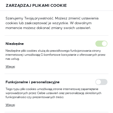
Przejdź do treści.
Przejdź do menu.
Przejdź do wyszukiwarki.
ZARZĄDZAJ PLIKAMI COOKIE
USTAWIENIA REGIONALNE
Szanujemy Twoją prywatność. Możesz zmienić ustawienia
cookies lub zaakceptować je wszystkie. W dowolnym
Lokalizacja
momencie możesz dokonać zmiany swoich ustawień.
Polska
łówna
BHP
Buty robocze
Półbuty robocze
Język
Niezbędne
polski
Poprzedni
Następny
Niezbędne pliki cookies służą do prawidłowego funkcjonowania strony
internetowej i umożliwiają Ci komfortowe korzystanie z oferowanych przez
Waluta
nas usług.
But Sportowy Portwest
Polski złoty (PLN)
Pliki cookies odpowiadają na podejmowane przez Ciebie działania w celu
Więcej
m.in. dostosowania Twoich ustawień preferencji prywatności, logowania czy
Compositelite S1P, kolor
wypełniania formularzy. Dzięki plikom cookies strona, z której korzystasz,
może działać bez zakłóceń.
czarny/szary, rozmiar 36
ZAPISZ
Funkcjonalne i personalizacyjne
Tego typu pliki cookies umożliwiają stronie internetowej zapamiętanie
wprowadzonych przez Ciebie ustawień oraz personalizację określonych
funkcjonalności czy prezentowanych treści.
Dzięki tym plikom cookies możemy zapewnić Ci większy komfort
Więcej
korzystania z funkcjonalności naszej strony poprzez dopasowanie jej do
Twoich indywidualnych preferencji. Wyrażenie zgody na funkcjonalne i