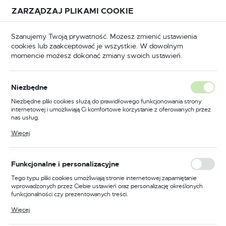
Przejdź do treści.
Przejdź do menu.
Przejdź do wyszukiwarki.
ZARZĄDZAJ PLIKAMI COOKIE
USTAWIENIA REGIONALNE
Szanujemy Twoją prywatność. Możesz zmienić ustawienia
cookies lub zaakceptować je wszystkie. W dowolnym
Lokalizacja
momencie możesz dokonać zmiany swoich ustawień.
Polska
łówna
BHP
Buty robocze
Półbuty robocze
Język
Niezbędne
polski
Poprzedni
Następny
Niezbędne pliki cookies służą do prawidłowego funkcjonowania strony
internetowej i umożliwiają Ci komfortowe korzystanie z oferowanych przez
Waluta
nas usług.
But Sportowy Portwest
Polski złoty (PLN)
Pliki cookies odpowiadają na podejmowane przez Ciebie działania w celu
Więcej
m.in. dostosowania Twoich ustawień preferencji prywatności, logowania czy
Compositelite S1P, kolor
wypełniania formularzy. Dzięki plikom cookies strona, z której korzystasz,
może działać bez zakłóceń.
czarny/szary, rozmiar 38
ZAPISZ
Funkcjonalne i personalizacyjne
Tego typu pliki cookies umożliwiają stronie internetowej zapamiętanie
wprowadzonych przez Ciebie ustawień oraz personalizację określonych
funkcjonalności czy prezentowanych treści.
Dzięki tym plikom cookies możemy zapewnić Ci większy komfort
Więcej
korzystania z funkcjonalności naszej strony poprzez dopasowanie jej do
Twoich indywidualnych preferencji. Wyrażenie zgody na funkcjonalne i