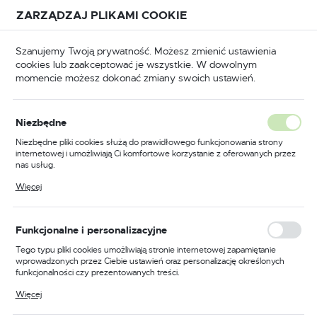
Przejdź do treści.
Przejdź do menu.
Przejdź do wyszukiwarki.
ZARZĄDZAJ PLIKAMI COOKIE
USTAWIENIA REGIONALNE
Szanujemy Twoją prywatność. Możesz zmienić ustawienia
cookies lub zaakceptować je wszystkie. W dowolnym
Lokalizacja
momencie możesz dokonać zmiany swoich ustawień.
Polska
łówna
BHP
Buty robocze
Sandały robocze
Język
Niezbędne
polski
Poprzedni
Następny
Niezbędne pliki cookies służą do prawidłowego funkcjonowania strony
internetowej i umożliwiają Ci komfortowe korzystanie z oferowanych przez
Waluta
nas usług.
Sandał S1P SR FO, kolor
Polski złoty (PLN)
Pliki cookies odpowiadają na podejmowane przez Ciebie działania w celu
Więcej
m.in. dostosowania Twoich ustawień preferencji prywatności, logowania czy
czarny/szary, rozmiar 37
wypełniania formularzy. Dzięki plikom cookies strona, z której korzystasz,
może działać bez zakłóceń.
ZAPISZ
Funkcjonalne i personalizacyjne
Tego typu pliki cookies umożliwiają stronie internetowej zapamiętanie
wprowadzonych przez Ciebie ustawień oraz personalizację określonych
funkcjonalności czy prezentowanych treści.
Dzięki tym plikom cookies możemy zapewnić Ci większy komfort
Więcej
korzystania z funkcjonalności naszej strony poprzez dopasowanie jej do
Twoich indywidualnych preferencji. Wyrażenie zgody na funkcjonalne i