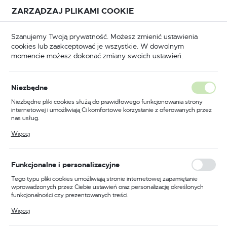
Przejdź do treści.
Przejdź do menu.
Przejdź do wyszukiwarki.
ZARZĄDZAJ PLIKAMI COOKIE
USTAWIENIA REGIONALNE
Szanujemy Twoją prywatność. Możesz zmienić ustawienia
cookies lub zaakceptować je wszystkie. W dowolnym
Lokalizacja
momencie możesz dokonać zmiany swoich ustawień.
Polska
łówna
BHP
Buty robocze
Sandały robocze
Język
Niezbędne
polski
Poprzedni
Następny
Niezbędne pliki cookies służą do prawidłowego funkcjonowania strony
internetowej i umożliwiają Ci komfortowe korzystanie z oferowanych przez
Waluta
nas usług.
Sandał S1P SR FO, kolor
Polski złoty (PLN)
Pliki cookies odpowiadają na podejmowane przez Ciebie działania w celu
Więcej
m.in. dostosowania Twoich ustawień preferencji prywatności, logowania czy
czarny/szary, rozmiar 42
wypełniania formularzy. Dzięki plikom cookies strona, z której korzystasz,
może działać bez zakłóceń.
ZAPISZ
Funkcjonalne i personalizacyjne
Tego typu pliki cookies umożliwiają stronie internetowej zapamiętanie
wprowadzonych przez Ciebie ustawień oraz personalizację określonych
funkcjonalności czy prezentowanych treści.
Dzięki tym plikom cookies możemy zapewnić Ci większy komfort
Więcej
korzystania z funkcjonalności naszej strony poprzez dopasowanie jej do
Twoich indywidualnych preferencji. Wyrażenie zgody na funkcjonalne i