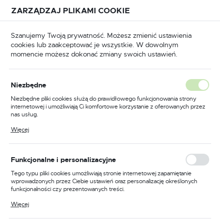
Przejdź do treści.
Przejdź do menu.
Przejdź do wyszukiwarki.
ZARZĄDZAJ PLIKAMI COOKIE
USTAWIENIA REGIONALNE
Szanujemy Twoją prywatność. Możesz zmienić ustawienia
cookies lub zaakceptować je wszystkie. W dowolnym
Lokalizacja
momencie możesz dokonać zmiany swoich ustawień.
Polska
BHP
Odzież trudnopalna
Spodnie trudnopalne
Język
Niezbędne
polski
Poprzedni
Następny
Niezbędne pliki cookies służą do prawidłowego funkcjonowania strony
internetowej i umożliwiają Ci komfortowe korzystanie z oferowanych przez
Waluta
nas usług.
Spodnie robocze trudnopalne
Polski złoty (PLN)
Pliki cookies odpowiadają na podejmowane przez Ciebie działania w celu
Więcej
m.in. dostosowania Twoich ustawień preferencji prywatności, logowania czy
i antystatyczne Bizflame Plus,
wypełniania formularzy. Dzięki plikom cookies strona, z której korzystasz,
może działać bez zakłóceń.
kolor granatowy, rozmiar S
ZAPISZ
Funkcjonalne i personalizacyjne
Tego typu pliki cookies umożliwiają stronie internetowej zapamiętanie
wprowadzonych przez Ciebie ustawień oraz personalizację określonych
funkcjonalności czy prezentowanych treści.
Dzięki tym plikom cookies możemy zapewnić Ci większy komfort
Więcej
korzystania z funkcjonalności naszej strony poprzez dopasowanie jej do
Twoich indywidualnych preferencji. Wyrażenie zgody na funkcjonalne i