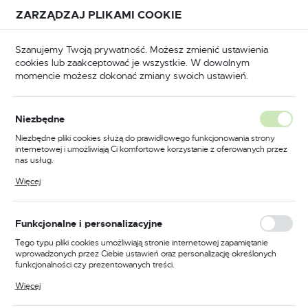
Przejdź do treści.
Przejdź do menu.
Przejdź do wyszukiwarki.
ZARZĄDZAJ PLIKAMI COOKIE
USTAWIENIA REGIONALNE
Szanujemy Twoją prywatność. Możesz zmienić ustawienia
cookies lub zaakceptować je wszystkie. W dowolnym
Lokalizacja
momencie możesz dokonać zmiany swoich ustawień.
Polska
BHP
Odzież trudnopalna
Spodnie trudnopalne
Język
Niezbędne
polski
Poprzedni
Następny
Niezbędne pliki cookies służą do prawidłowego funkcjonowania strony
internetowej i umożliwiają Ci komfortowe korzystanie z oferowanych przez
Waluta
nas usług.
Spodnie robocze trudnopalne
Polski złoty (PLN)
Pliki cookies odpowiadają na podejmowane przez Ciebie działania w celu
Więcej
m.in. dostosowania Twoich ustawień preferencji prywatności, logowania czy
i antystatyczne Bizflame Plus,
wypełniania formularzy. Dzięki plikom cookies strona, z której korzystasz,
może działać bez zakłóceń.
kolor granatowy, rozmiar 4XL
ZAPISZ
Funkcjonalne i personalizacyjne
Tego typu pliki cookies umożliwiają stronie internetowej zapamiętanie
wprowadzonych przez Ciebie ustawień oraz personalizację określonych
funkcjonalności czy prezentowanych treści.
Dzięki tym plikom cookies możemy zapewnić Ci większy komfort
Więcej
korzystania z funkcjonalności naszej strony poprzez dopasowanie jej do
Twoich indywidualnych preferencji. Wyrażenie zgody na funkcjonalne i