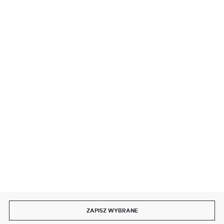
BEZPIECZNE PŁATNOŚCI
SZYBKA DOSTAWA
DOŁĄCZ DO NAS
ZAPISZ WYBRANE