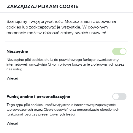
Przejdź do treści.
Przejdź do menu.
Przejdź do wyszukiwarki.
ZARZĄDZAJ PLIKAMI COOKIE
USTAWIENIA REGIONALNE
Szanujemy Twoją prywatność. Możesz zmienić ustawienia
cookies lub zaakceptować je wszystkie. W dowolnym
Lokalizacja
momencie możesz dokonać zmiany swoich ustawień.
Polska
łówna
BHP
Buty robocze
Trzewiki robocze
Język
Niezbędne
polski
Poprzedni
Następny
Niezbędne pliki cookies służą do prawidłowego funkcjonowania strony
internetowej i umożliwiają Ci komfortowe korzystanie z oferowanych przez
Waluta
nas usług.
Trzewik bezpieczny Steelite
Polski złoty (PLN)
Pliki cookies odpowiadają na podejmowane przez Ciebie działania w celu
Więcej
m.in. dostosowania Twoich ustawień preferencji prywatności, logowania czy
Monsal S3 WR CI HRO SRC,
wypełniania formularzy. Dzięki plikom cookies strona, z której korzystasz,
może działać bez zakłóceń.
kolor brązowy, rozmiar 40
ZAPISZ
Funkcjonalne i personalizacyjne
Tego typu pliki cookies umożliwiają stronie internetowej zapamiętanie
wprowadzonych przez Ciebie ustawień oraz personalizację określonych
funkcjonalności czy prezentowanych treści.
Dzięki tym plikom cookies możemy zapewnić Ci większy komfort
Więcej
korzystania z funkcjonalności naszej strony poprzez dopasowanie jej do
Twoich indywidualnych preferencji. Wyrażenie zgody na funkcjonalne i