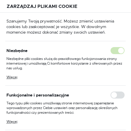
Przejdź do treści.
Przejdź do menu.
Przejdź do wyszukiwarki.
ZARZĄDZAJ PLIKAMI COOKIE
USTAWIENIA REGIONALNE
Szanujemy Twoją prywatność. Możesz zmienić ustawienia
cookies lub zaakceptować je wszystkie. W dowolnym
Lokalizacja
momencie możesz dokonać zmiany swoich ustawień.
Polska
łówna
BHP
Buty robocze
Trzewiki robocze
Język
Niezbędne
polski
Poprzedni
Następny
Niezbędne pliki cookies służą do prawidłowego funkcjonowania strony
internetowej i umożliwiają Ci komfortowe korzystanie z oferowanych przez
Waluta
nas usług.
Trzewik bezpieczny Steelite
Polski złoty (PLN)
Pliki cookies odpowiadają na podejmowane przez Ciebie działania w celu
Więcej
m.in. dostosowania Twoich ustawień preferencji prywatności, logowania czy
Monsal S3 WR CI HRO SRC,
wypełniania formularzy. Dzięki plikom cookies strona, z której korzystasz,
może działać bez zakłóceń.
kolor brązowy, rozmiar 48
ZAPISZ
Funkcjonalne i personalizacyjne
Tego typu pliki cookies umożliwiają stronie internetowej zapamiętanie
wprowadzonych przez Ciebie ustawień oraz personalizację określonych
funkcjonalności czy prezentowanych treści.
Dzięki tym plikom cookies możemy zapewnić Ci większy komfort
Więcej
korzystania z funkcjonalności naszej strony poprzez dopasowanie jej do
Twoich indywidualnych preferencji. Wyrażenie zgody na funkcjonalne i