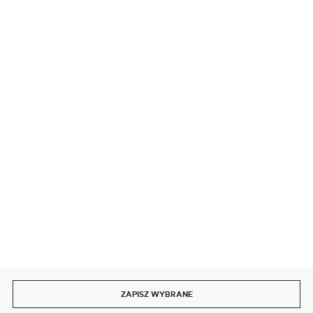
BEZPIECZNE PŁATNOŚCI
SZYBKA DOSTAWA
DOŁĄCZ DO NAS
ZAPISZ WYBRANE