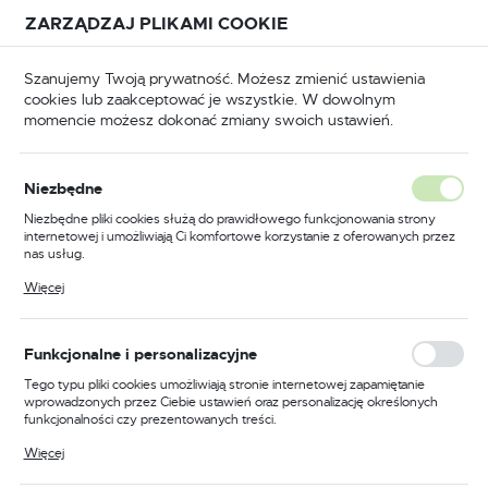
Przejdź do treści.
Przejdź do menu.
Przejdź do wyszukiwarki.
ZARZĄDZAJ PLIKAMI COOKIE
USTAWIENIA REGIONALNE
Szanujemy Twoją prywatność. Możesz zmienić ustawienia
cookies lub zaakceptować je wszystkie. W dowolnym
Lokalizacja
momencie możesz dokonać zmiany swoich ustawień.
Polska
Odzież trudnopalna
Kombinezony trudnopalne
Język
Niezbędne
polski
Poprzedni
Następny
Niezbędne pliki cookies służą do prawidłowego funkcjonowania strony
internetowej i umożliwiają Ci komfortowe korzystanie z oferowanych przez
Waluta
nas usług.
Trudnopalny kombinezon
Polski złoty (PLN)
Pliki cookies odpowiadają na podejmowane przez Ciebie działania w celu
Więcej
m.in. dostosowania Twoich ustawień preferencji prywatności, logowania czy
multiochronny Modaflame,
wypełniania formularzy. Dzięki plikom cookies strona, z której korzystasz,
może działać bez zakłóceń.
kolor pomarańczowy/czarny,
ZAPISZ
Funkcjonalne i personalizacyjne
rozmiar XL
Tego typu pliki cookies umożliwiają stronie internetowej zapamiętanie
wprowadzonych przez Ciebie ustawień oraz personalizację określonych
funkcjonalności czy prezentowanych treści.
Dzięki tym plikom cookies możemy zapewnić Ci większy komfort
Więcej
korzystania z funkcjonalności naszej strony poprzez dopasowanie jej do
Twoich indywidualnych preferencji. Wyrażenie zgody na funkcjonalne i