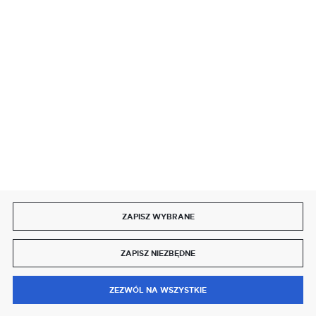
SZYBKA DOSTAWA
DOŁĄCZ DO NAS
ZAPISZ WYBRANE
Copyright by delmet.pl
ZAPISZ NIEZBĘDNE
Agencja interaktywna
[ti]
Powered by
2ClickShop®
0
ZEZWÓL NA WSZYSTKIE
MENU
SZUKAJ
SCHOWEK
MOJE KONTO
KOSZYK