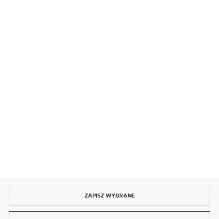
BEZPIECZNE PŁATNOŚCI
SZYBKA DOSTAWA
DOŁĄCZ DO NAS
ZAPISZ WYBRANE
Copyright by delmet.pl