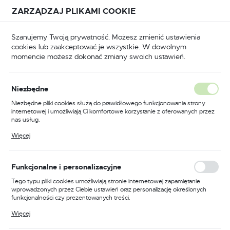
Przejdź do treści.
Przejdź do menu.
Przejdź do wyszukiwarki.
ZARZĄDZAJ PLIKAMI COOKIE
USTAWIENIA REGIONALNE
Szanujemy Twoją prywatność. Możesz zmienić ustawienia
cookies lub zaakceptować je wszystkie. W dowolnym
Lokalizacja
momencie możesz dokonać zmiany swoich ustawień.
Polska
Odzież trudnopalna
Kombinezony trudnopalne
Język
Niezbędne
polski
Poprzedni
Następny
Niezbędne pliki cookies służą do prawidłowego funkcjonowania strony
internetowej i umożliwiają Ci komfortowe korzystanie z oferowanych przez
Waluta
nas usług.
Kombinezon zimowy PW3
Polski złoty (PLN)
Pliki cookies odpowiadają na podejmowane przez Ciebie działania w celu
Więcej
m.in. dostosowania Twoich ustawień preferencji prywatności, logowania czy
Modaflame Rain+ Hi-Vis
wypełniania formularzy. Dzięki plikom cookies strona, z której korzystasz,
może działać bez zakłóceń.
Multi-Norm FR, kolor
ZAPISZ
Funkcjonalne i personalizacyjne
pomarańczowy/czarny,
Tego typu pliki cookies umożliwiają stronie internetowej zapamiętanie
wprowadzonych przez Ciebie ustawień oraz personalizację określonych
rozmiar S
funkcjonalności czy prezentowanych treści.
Dzięki tym plikom cookies możemy zapewnić Ci większy komfort
Więcej
korzystania z funkcjonalności naszej strony poprzez dopasowanie jej do
Twoich indywidualnych preferencji. Wyrażenie zgody na funkcjonalne i