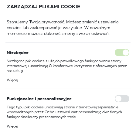
Przejdź do treści.
Przejdź do menu.
Przejdź do wyszukiwarki.
ZARZĄDZAJ PLIKAMI COOKIE
USTAWIENIA REGIONALNE
Szanujemy Twoją prywatność. Możesz zmienić ustawienia
cookies lub zaakceptować je wszystkie. W dowolnym
Lokalizacja
momencie możesz dokonać zmiany swoich ustawień.
Polska
Odzież trudnopalna
Kombinezony trudnopalne
Język
Niezbędne
polski
Poprzedni
Następny
Niezbędne pliki cookies służą do prawidłowego funkcjonowania strony
internetowej i umożliwiają Ci komfortowe korzystanie z oferowanych przez
Waluta
nas usług.
Trudnopalny i antystatyczny
Polski złoty (PLN)
Pliki cookies odpowiadają na podejmowane przez Ciebie działania w celu
Więcej
m.in. dostosowania Twoich ustawień preferencji prywatności, logowania czy
kombinezon ostrzegawczy
wypełniania formularzy. Dzięki plikom cookies strona, z której korzystasz,
może działać bez zakłóceń.
Bizflame, kolor żółty, rozmiar
ZAPISZ
Funkcjonalne i personalizacyjne
M
Tego typu pliki cookies umożliwiają stronie internetowej zapamiętanie
wprowadzonych przez Ciebie ustawień oraz personalizację określonych
funkcjonalności czy prezentowanych treści.
Dzięki tym plikom cookies możemy zapewnić Ci większy komfort
Więcej
korzystania z funkcjonalności naszej strony poprzez dopasowanie jej do
Twoich indywidualnych preferencji. Wyrażenie zgody na funkcjonalne i