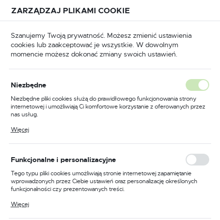
Przejdź do treści.
Przejdź do menu.
Przejdź do wyszukiwarki.
ZARZĄDZAJ PLIKAMI COOKIE
USTAWIENIA REGIONALNE
Szanujemy Twoją prywatność. Możesz zmienić ustawienia
cookies lub zaakceptować je wszystkie. W dowolnym
Lokalizacja
momencie możesz dokonać zmiany swoich ustawień.
Polska
Odzież trudnopalna
Kombinezony trudnopalne
Język
Niezbędne
polski
Poprzedni
Następny
Niezbędne pliki cookies służą do prawidłowego funkcjonowania strony
internetowej i umożliwiają Ci komfortowe korzystanie z oferowanych przez
Waluta
nas usług.
Kombinezon Multi-Norm,
Polski złoty (PLN)
Pliki cookies odpowiadają na podejmowane przez Ciebie działania w celu
Więcej
m.in. dostosowania Twoich ustawień preferencji prywatności, logowania czy
kolor granatowy, rozmiar S
wypełniania formularzy. Dzięki plikom cookies strona, z której korzystasz,
może działać bez zakłóceń.
ZAPISZ
Funkcjonalne i personalizacyjne
Tego typu pliki cookies umożliwiają stronie internetowej zapamiętanie
wprowadzonych przez Ciebie ustawień oraz personalizację określonych
funkcjonalności czy prezentowanych treści.
Dzięki tym plikom cookies możemy zapewnić Ci większy komfort
Więcej
korzystania z funkcjonalności naszej strony poprzez dopasowanie jej do
Twoich indywidualnych preferencji. Wyrażenie zgody na funkcjonalne i