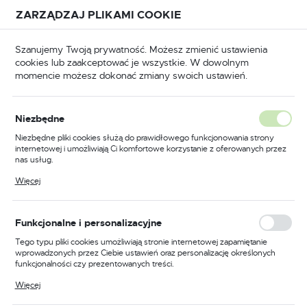
Przejdź do treści.
Przejdź do menu.
Przejdź do wyszukiwarki.
ZARZĄDZAJ PLIKAMI COOKIE
USTAWIENIA REGIONALNE
Szanujemy Twoją prywatność. Możesz zmienić ustawienia
cookies lub zaakceptować je wszystkie. W dowolnym
Lokalizacja
momencie możesz dokonać zmiany swoich ustawień.
Polska
Odzież trudnopalna
Kombinezony trudnopalne
Język
Niezbędne
polski
Poprzedni
Następny
Niezbędne pliki cookies służą do prawidłowego funkcjonowania strony
internetowej i umożliwiają Ci komfortowe korzystanie z oferowanych przez
Waluta
nas usług.
Kombinezon ocieplany
Polski złoty (PLN)
Pliki cookies odpowiadają na podejmowane przez Ciebie działania w celu
Więcej
m.in. dostosowania Twoich ustawień preferencji prywatności, logowania czy
trudnopalny i antystatyczny,
wypełniania formularzy. Dzięki plikom cookies strona, z której korzystasz,
może działać bez zakłóceń.
kolor granatowy, rozmiar S
ZAPISZ
Funkcjonalne i personalizacyjne
Tego typu pliki cookies umożliwiają stronie internetowej zapamiętanie
wprowadzonych przez Ciebie ustawień oraz personalizację określonych
funkcjonalności czy prezentowanych treści.
Dzięki tym plikom cookies możemy zapewnić Ci większy komfort
Więcej
korzystania z funkcjonalności naszej strony poprzez dopasowanie jej do
Twoich indywidualnych preferencji. Wyrażenie zgody na funkcjonalne i