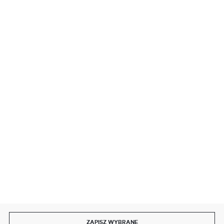
BEZPIECZNE PŁATNOŚCI
SZYBKA DOSTAWA
DOŁĄCZ DO NAS
ZAPISZ WYBRANE