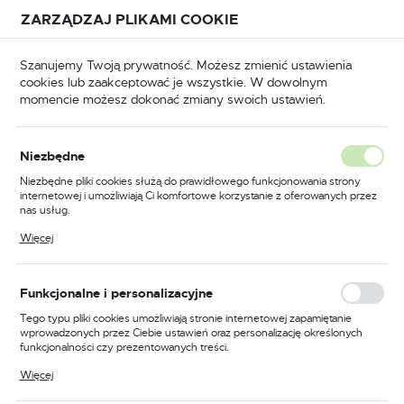
Przejdź do treści.
Przejdź do menu.
Przejdź do wyszukiwarki.
ZARZĄDZAJ PLIKAMI COOKIE
USTAWIENIA REGIONALNE
Szanujemy Twoją prywatność. Możesz zmienić ustawienia
cookies lub zaakceptować je wszystkie. W dowolnym
Lokalizacja
momencie możesz dokonać zmiany swoich ustawień.
Polska
Odzież trudnopalna
Kombinezony trudnopalne
Język
Niezbędne
polski
Poprzedni
Następny
Niezbędne pliki cookies służą do prawidłowego funkcjonowania strony
internetowej i umożliwiają Ci komfortowe korzystanie z oferowanych przez
Waluta
nas usług.
Kombinezon ognioodporny
Polski złoty (PLN)
Pliki cookies odpowiadają na podejmowane przez Ciebie działania w celu
Więcej
m.in. dostosowania Twoich ustawień preferencji prywatności, logowania czy
Wildland, kolor granatowy,
wypełniania formularzy. Dzięki plikom cookies strona, z której korzystasz,
może działać bez zakłóceń.
rozmiar L
ZAPISZ
Funkcjonalne i personalizacyjne
Tego typu pliki cookies umożliwiają stronie internetowej zapamiętanie
wprowadzonych przez Ciebie ustawień oraz personalizację określonych
funkcjonalności czy prezentowanych treści.
Dzięki tym plikom cookies możemy zapewnić Ci większy komfort
Więcej
korzystania z funkcjonalności naszej strony poprzez dopasowanie jej do
Twoich indywidualnych preferencji. Wyrażenie zgody na funkcjonalne i