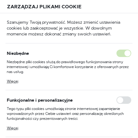
Przejdź do treści.
Przejdź do menu.
Przejdź do wyszukiwarki.
ZARZĄDZAJ PLIKAMI COOKIE
USTAWIENIA REGIONALNE
Szanujemy Twoją prywatność. Możesz zmienić ustawienia
cookies lub zaakceptować je wszystkie. W dowolnym
Lokalizacja
momencie możesz dokonać zmiany swoich ustawień.
Polska
Odzież trudnopalna
Kombinezony trudnopalne
Język
Niezbędne
polski
Poprzedni
Następny
Niezbędne pliki cookies służą do prawidłowego funkcjonowania strony
internetowej i umożliwiają Ci komfortowe korzystanie z oferowanych przez
Waluta
nas usług.
Kombinezon trudnopalny
Polski złoty (PLN)
Pliki cookies odpowiadają na podejmowane przez Ciebie działania w celu
Więcej
m.in. dostosowania Twoich ustawień preferencji prywatności, logowania czy
Bizflame Industry, kolor
wypełniania formularzy. Dzięki plikom cookies strona, z której korzystasz,
może działać bez zakłóceń.
pomarańczowy, rozmiar XL
ZAPISZ
Funkcjonalne i personalizacyjne
Tego typu pliki cookies umożliwiają stronie internetowej zapamiętanie
wprowadzonych przez Ciebie ustawień oraz personalizację określonych
funkcjonalności czy prezentowanych treści.
Dzięki tym plikom cookies możemy zapewnić Ci większy komfort
Więcej
korzystania z funkcjonalności naszej strony poprzez dopasowanie jej do
Twoich indywidualnych preferencji. Wyrażenie zgody na funkcjonalne i