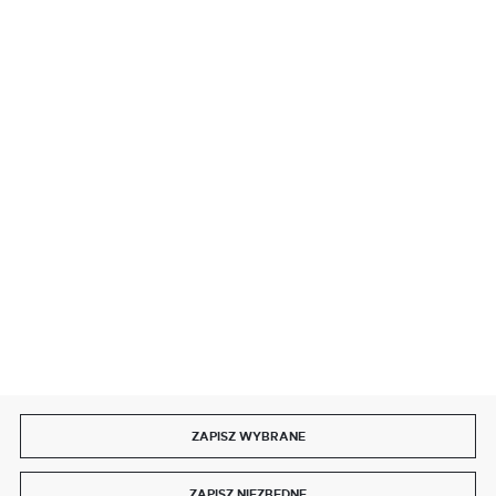
BEZPIECZNE PŁATNOŚCI
SZYBKA DOSTAWA
DOŁĄCZ DO NAS
ZAPISZ WYBRANE
Copyright by delmet.pl
ZAPISZ NIEZBĘDNE