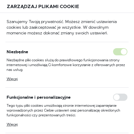
Przejdź do treści.
Przejdź do menu.
Przejdź do wyszukiwarki.
ZARZĄDZAJ PLIKAMI COOKIE
USTAWIENIA REGIONALNE
Szanujemy Twoją prywatność. Możesz zmienić ustawienia
cookies lub zaakceptować je wszystkie. W dowolnym
Lokalizacja
momencie możesz dokonać zmiany swoich ustawień.
Polska
Odzież trudnopalna
Kombinezony trudnopalne
Język
Niezbędne
polski
Poprzedni
Następny
Niezbędne pliki cookies służą do prawidłowego funkcjonowania strony
internetowej i umożliwiają Ci komfortowe korzystanie z oferowanych przez
Waluta
nas usług.
Kombinezon trudnopalny i
Polski złoty (PLN)
Pliki cookies odpowiadają na podejmowane przez Ciebie działania w celu
Więcej
m.in. dostosowania Twoich ustawień preferencji prywatności, logowania czy
antystatyczny 350g, kolor
wypełniania formularzy. Dzięki plikom cookies strona, z której korzystasz,
może działać bez zakłóceń.
czerwony, rozmiar 5XL
ZAPISZ
Funkcjonalne i personalizacyjne
Tego typu pliki cookies umożliwiają stronie internetowej zapamiętanie
wprowadzonych przez Ciebie ustawień oraz personalizację określonych
funkcjonalności czy prezentowanych treści.
Dzięki tym plikom cookies możemy zapewnić Ci większy komfort
Więcej
korzystania z funkcjonalności naszej strony poprzez dopasowanie jej do
Twoich indywidualnych preferencji. Wyrażenie zgody na funkcjonalne i