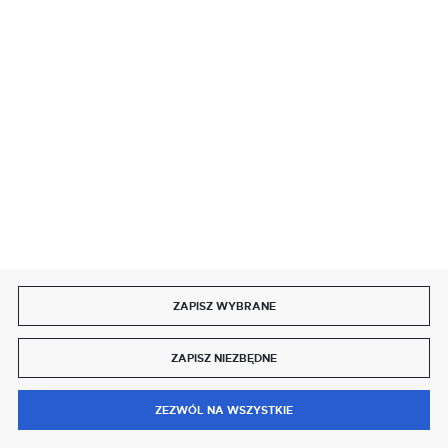
SZYBKA DOSTAWA
DOŁĄCZ DO NAS
ZAPISZ WYBRANE
Copyright by delmet.pl
ZAPISZ NIEZBĘDNE
Agencja interaktywna
[ti]
Powered by
2ClickShop®
0
ZEZWÓL NA WSZYSTKIE
MENU
SZUKAJ
SCHOWEK
MOJE KONTO
KOSZYK