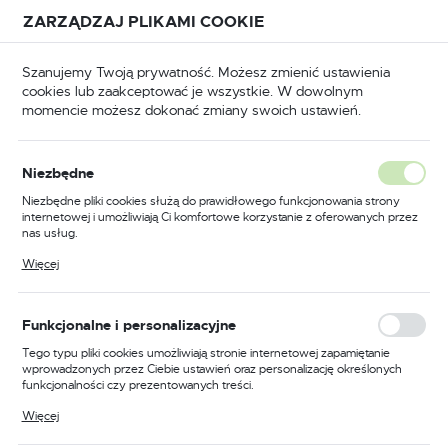
Przejdź do treści.
Przejdź do menu.
Przejdź do wyszukiwarki.
ZARZĄDZAJ PLIKAMI COOKIE
USTAWIENIA REGIONALNE
Szanujemy Twoją prywatność. Możesz zmienić ustawienia
cookies lub zaakceptować je wszystkie. W dowolnym
Lokalizacja
momencie możesz dokonać zmiany swoich ustawień.
Polska
Odzież trudnopalna
Kombinezony trudnopalne
Język
Niezbędne
polski
Poprzedni
Następny
Niezbędne pliki cookies służą do prawidłowego funkcjonowania strony
internetowej i umożliwiają Ci komfortowe korzystanie z oferowanych przez
Waluta
nas usług.
Kombinezon trudnopalny i
Polski złoty (PLN)
Pliki cookies odpowiadają na podejmowane przez Ciebie działania w celu
Więcej
m.in. dostosowania Twoich ustawień preferencji prywatności, logowania czy
antystatyczny 350g, kolor
wypełniania formularzy. Dzięki plikom cookies strona, z której korzystasz,
może działać bez zakłóceń.
granatowy, rozmiar 4XL
ZAPISZ
Funkcjonalne i personalizacyjne
Tego typu pliki cookies umożliwiają stronie internetowej zapamiętanie
wprowadzonych przez Ciebie ustawień oraz personalizację określonych
funkcjonalności czy prezentowanych treści.
Dzięki tym plikom cookies możemy zapewnić Ci większy komfort
Więcej
korzystania z funkcjonalności naszej strony poprzez dopasowanie jej do
Twoich indywidualnych preferencji. Wyrażenie zgody na funkcjonalne i