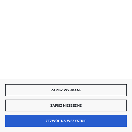
SZYBKA DOSTAWA
DOŁĄCZ DO NAS
ZAPISZ WYBRANE
Copyright by delmet.pl
ZAPISZ NIEZBĘDNE
Agencja interaktywna
[ti]
Powered by
2ClickShop®
0
ZEZWÓL NA WSZYSTKIE
MENU
SZUKAJ
SCHOWEK
MOJE KONTO
KOSZYK