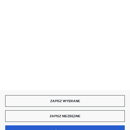
BEZPIECZNE PŁATNOŚCI
SZYBKA DOSTAWA
DOŁĄCZ DO NAS
ZAPISZ WYBRANE
Copyright by delmet.pl
ZAPISZ NIEZBĘDNE
Agencja interaktywna
[ti]
Powered by
2ClickShop®
0