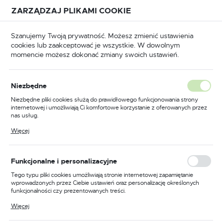
Przejdź do treści.
Przejdź do menu.
Przejdź do wyszukiwarki.
ZARZĄDZAJ PLIKAMI COOKIE
USTAWIENIA REGIONALNE
Szanujemy Twoją prywatność. Możesz zmienić ustawienia
cookies lub zaakceptować je wszystkie. W dowolnym
Lokalizacja
momencie możesz dokonać zmiany swoich ustawień.
Polska
Odzież trudnopalna
Kombinezony trudnopalne
Język
Niezbędne
polski
Poprzedni
Następny
Niezbędne pliki cookies służą do prawidłowego funkcjonowania strony
internetowej i umożliwiają Ci komfortowe korzystanie z oferowanych przez
Waluta
nas usług.
Kombinezon trudnopalny i
Polski złoty (PLN)
Pliki cookies odpowiadają na podejmowane przez Ciebie działania w celu
Więcej
m.in. dostosowania Twoich ustawień preferencji prywatności, logowania czy
antystatyczny 350g, kolor
wypełniania formularzy. Dzięki plikom cookies strona, z której korzystasz,
może działać bez zakłóceń.
zielony, rozmiar L
ZAPISZ
Funkcjonalne i personalizacyjne
Tego typu pliki cookies umożliwiają stronie internetowej zapamiętanie
wprowadzonych przez Ciebie ustawień oraz personalizację określonych
funkcjonalności czy prezentowanych treści.
Dzięki tym plikom cookies możemy zapewnić Ci większy komfort
Więcej
korzystania z funkcjonalności naszej strony poprzez dopasowanie jej do
Twoich indywidualnych preferencji. Wyrażenie zgody na funkcjonalne i