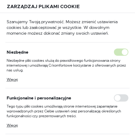
Przejdź do treści.
Przejdź do menu.
Przejdź do wyszukiwarki.
ZARZĄDZAJ PLIKAMI COOKIE
USTAWIENIA REGIONALNE
Szanujemy Twoją prywatność. Możesz zmienić ustawienia
cookies lub zaakceptować je wszystkie. W dowolnym
Lokalizacja
momencie możesz dokonać zmiany swoich ustawień.
Polska
Odzież trudnopalna
Kombinezony trudnopalne
Język
Niezbędne
polski
Poprzedni
Następny
Niezbędne pliki cookies służą do prawidłowego funkcjonowania strony
internetowej i umożliwiają Ci komfortowe korzystanie z oferowanych przez
Waluta
nas usług.
Trudnopalny kombinezon
Polski złoty (PLN)
Pliki cookies odpowiadają na podejmowane przez Ciebie działania w celu
Więcej
m.in. dostosowania Twoich ustawień preferencji prywatności, logowania czy
chemoodporny, kolor
wypełniania formularzy. Dzięki plikom cookies strona, z której korzystasz,
może działać bez zakłóceń.
granatowy, rozmiar 4XL
ZAPISZ
Funkcjonalne i personalizacyjne
Tego typu pliki cookies umożliwiają stronie internetowej zapamiętanie
wprowadzonych przez Ciebie ustawień oraz personalizację określonych
funkcjonalności czy prezentowanych treści.
Dzięki tym plikom cookies możemy zapewnić Ci większy komfort
Więcej
korzystania z funkcjonalności naszej strony poprzez dopasowanie jej do
Twoich indywidualnych preferencji. Wyrażenie zgody na funkcjonalne i