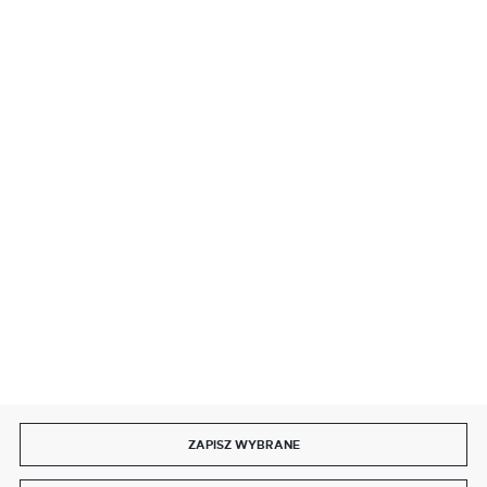
BEZPIECZNE PŁATNOŚCI
SZYBKA DOSTAWA
DOŁĄCZ DO NAS
ZAPISZ WYBRANE
Copyright by delmet.pl