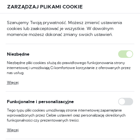
Przejdź do treści.
Przejdź do menu.
Przejdź do wyszukiwarki.
ZARZĄDZAJ PLIKAMI COOKIE
USTAWIENIA REGIONALNE
Szanujemy Twoją prywatność. Możesz zmienić ustawienia
cookies lub zaakceptować je wszystkie. W dowolnym
Lokalizacja
momencie możesz dokonać zmiany swoich ustawień.
Polska
BHP
Odzież trudnopalna
Koszule trudnopalne
Język
Niezbędne
polski
Poprzedni
Następny
Niezbędne pliki cookies służą do prawidłowego funkcjonowania strony
internetowej i umożliwiają Ci komfortowe korzystanie z oferowanych przez
Waluta
nas usług.
Trudnopalna koszula
Polski złoty (PLN)
Pliki cookies odpowiadają na podejmowane przez Ciebie działania w celu
Więcej
m.in. dostosowania Twoich ustawień preferencji prywatności, logowania czy
ostrzegawcza Bizflame 88/12,
wypełniania formularzy. Dzięki plikom cookies strona, z której korzystasz,
może działać bez zakłóceń.
kolor żółty, rozmiar M
ZAPISZ
Funkcjonalne i personalizacyjne
Tego typu pliki cookies umożliwiają stronie internetowej zapamiętanie
wprowadzonych przez Ciebie ustawień oraz personalizację określonych
funkcjonalności czy prezentowanych treści.
Dzięki tym plikom cookies możemy zapewnić Ci większy komfort
Więcej
korzystania z funkcjonalności naszej strony poprzez dopasowanie jej do
Twoich indywidualnych preferencji. Wyrażenie zgody na funkcjonalne i