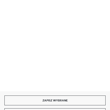
BEZPIECZNE PŁATNOŚCI
SZYBKA DOSTAWA
DOŁĄCZ DO NAS
ZAPISZ WYBRANE
Copyright by delmet.pl