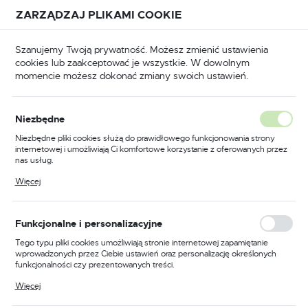
Przejdź do treści.
Przejdź do menu.
Przejdź do wyszukiwarki.
ZARZĄDZAJ PLIKAMI COOKIE
USTAWIENIA REGIONALNE
Szanujemy Twoją prywatność. Możesz zmienić ustawienia
cookies lub zaakceptować je wszystkie. W dowolnym
Lokalizacja
momencie możesz dokonać zmiany swoich ustawień.
Polska
BHP
Odzież trudnopalna
Koszule trudnopalne
Język
Niezbędne
polski
Poprzedni
Następny
Niezbędne pliki cookies służą do prawidłowego funkcjonowania strony
internetowej i umożliwiają Ci komfortowe korzystanie z oferowanych przez
Waluta
nas usług.
Trudnopalna koszula
Polski złoty (PLN)
Pliki cookies odpowiadają na podejmowane przez Ciebie działania w celu
Więcej
m.in. dostosowania Twoich ustawień preferencji prywatności, logowania czy
ostrzegawcza Bizflame 88/12,
wypełniania formularzy. Dzięki plikom cookies strona, z której korzystasz,
może działać bez zakłóceń.
kolor żółty, rozmiar S
ZAPISZ
Funkcjonalne i personalizacyjne
Tego typu pliki cookies umożliwiają stronie internetowej zapamiętanie
wprowadzonych przez Ciebie ustawień oraz personalizację określonych
funkcjonalności czy prezentowanych treści.
Dzięki tym plikom cookies możemy zapewnić Ci większy komfort
Więcej
korzystania z funkcjonalności naszej strony poprzez dopasowanie jej do
Twoich indywidualnych preferencji. Wyrażenie zgody na funkcjonalne i