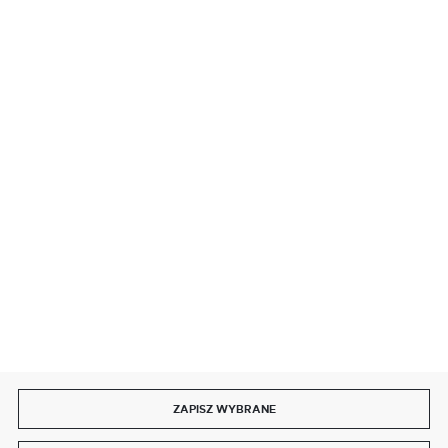
BEZPIECZNE PŁATNOŚCI
SZYBKA DOSTAWA
DOŁĄCZ DO NAS
ZAPISZ WYBRANE
Copyright by delmet.pl