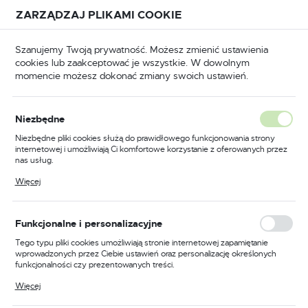
Przejdź do treści.
Przejdź do menu.
Przejdź do wyszukiwarki.
ZARZĄDZAJ PLIKAMI COOKIE
USTAWIENIA REGIONALNE
Szanujemy Twoją prywatność. Możesz zmienić ustawienia
cookies lub zaakceptować je wszystkie. W dowolnym
Lokalizacja
momencie możesz dokonać zmiany swoich ustawień.
Polska
BHP
Odzież trudnopalna
Koszule trudnopalne
Język
Niezbędne
polski
Poprzedni
Następny
Niezbędne pliki cookies służą do prawidłowego funkcjonowania strony
internetowej i umożliwiają Ci komfortowe korzystanie z oferowanych przez
Waluta
nas usług.
Trudnopalna koszula
Polski złoty (PLN)
Pliki cookies odpowiadają na podejmowane przez Ciebie działania w celu
Więcej
m.in. dostosowania Twoich ustawień preferencji prywatności, logowania czy
ostrzegawcza Bizflame 88/12,
wypełniania formularzy. Dzięki plikom cookies strona, z której korzystasz,
może działać bez zakłóceń.
kolor żółty, rozmiar XXL
ZAPISZ
Funkcjonalne i personalizacyjne
Tego typu pliki cookies umożliwiają stronie internetowej zapamiętanie
wprowadzonych przez Ciebie ustawień oraz personalizację określonych
funkcjonalności czy prezentowanych treści.
Dzięki tym plikom cookies możemy zapewnić Ci większy komfort
Więcej
korzystania z funkcjonalności naszej strony poprzez dopasowanie jej do
Twoich indywidualnych preferencji. Wyrażenie zgody na funkcjonalne i