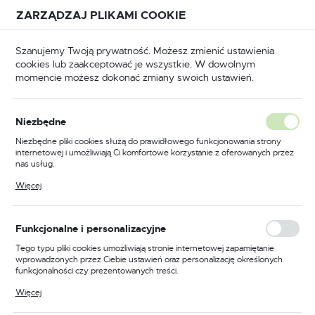
Przejdź do treści.
Przejdź do menu.
Przejdź do wyszukiwarki.
ZARZĄDZAJ PLIKAMI COOKIE
USTAWIENIA REGIONALNE
Szanujemy Twoją prywatność. Możesz zmienić ustawienia
cookies lub zaakceptować je wszystkie. W dowolnym
Lokalizacja
momencie możesz dokonać zmiany swoich ustawień.
Polska
BHP
Odzież trudnopalna
Koszulki trudnopalne
Język
Niezbędne
polski
Poprzedni
Następny
Niezbędne pliki cookies służą do prawidłowego funkcjonowania strony
internetowej i umożliwiają Ci komfortowe korzystanie z oferowanych przez
Waluta
nas usług.
Trudnopalna i antystatyczna
Polski złoty (PLN)
Pliki cookies odpowiadają na podejmowane przez Ciebie działania w celu
Więcej
m.in. dostosowania Twoich ustawień preferencji prywatności, logowania czy
koszulka z długim rękawem
wypełniania formularzy. Dzięki plikom cookies strona, z której korzystasz,
może działać bez zakłóceń.
Modaflame, kolor żółty,
ZAPISZ
Funkcjonalne i personalizacyjne
rozmiar S
Tego typu pliki cookies umożliwiają stronie internetowej zapamiętanie
wprowadzonych przez Ciebie ustawień oraz personalizację określonych
funkcjonalności czy prezentowanych treści.
Dzięki tym plikom cookies możemy zapewnić Ci większy komfort
Więcej
korzystania z funkcjonalności naszej strony poprzez dopasowanie jej do
Twoich indywidualnych preferencji. Wyrażenie zgody na funkcjonalne i