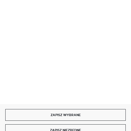
BEZPIECZNE PŁATNOŚCI
SZYBKA DOSTAWA
DOŁĄCZ DO NAS
ZAPISZ WYBRANE
Copyright by delmet.pl
ZAPISZ NIEZBĘDNE