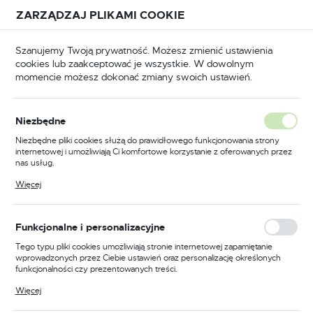
Przejdź do treści.
Przejdź do menu.
Przejdź do wyszukiwarki.
ZARZĄDZAJ PLIKAMI COOKIE
USTAWIENIA REGIONALNE
Szanujemy Twoją prywatność. Możesz zmienić ustawienia
cookies lub zaakceptować je wszystkie. W dowolnym
Lokalizacja
momencie możesz dokonać zmiany swoich ustawień.
Polska
BHP
Odzież trudnopalna
Koszulki trudnopalne
Język
Niezbędne
polski
Poprzedni
Następny
Niezbędne pliki cookies służą do prawidłowego funkcjonowania strony
internetowej i umożliwiają Ci komfortowe korzystanie z oferowanych przez
Waluta
nas usług.
T-shirt trudnopalny i
Polski złoty (PLN)
Pliki cookies odpowiadają na podejmowane przez Ciebie działania w celu
Więcej
m.in. dostosowania Twoich ustawień preferencji prywatności, logowania czy
antystatyczny WX3
wypełniania formularzy. Dzięki plikom cookies strona, z której korzystasz,
może działać bez zakłóceń.
Modaflame, kolor czarny,
ZAPISZ
Funkcjonalne i personalizacyjne
rozmiar M
Tego typu pliki cookies umożliwiają stronie internetowej zapamiętanie
wprowadzonych przez Ciebie ustawień oraz personalizację określonych
funkcjonalności czy prezentowanych treści.
Dzięki tym plikom cookies możemy zapewnić Ci większy komfort
Więcej
korzystania z funkcjonalności naszej strony poprzez dopasowanie jej do
Twoich indywidualnych preferencji. Wyrażenie zgody na funkcjonalne i