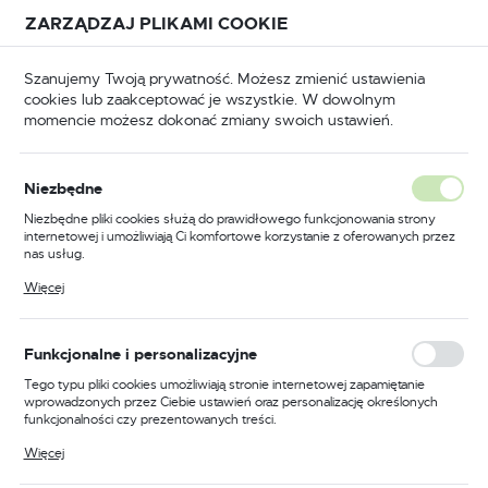
Przejdź do treści.
Przejdź do menu.
Przejdź do wyszukiwarki.
ZARZĄDZAJ PLIKAMI COOKIE
USTAWIENIA REGIONALNE
Szanujemy Twoją prywatność. Możesz zmienić ustawienia
cookies lub zaakceptować je wszystkie. W dowolnym
Lokalizacja
momencie możesz dokonać zmiany swoich ustawień.
Polska
BHP
Odzież trudnopalna
Koszulki trudnopalne
Język
Niezbędne
polski
Poprzedni
Następny
Niezbędne pliki cookies służą do prawidłowego funkcjonowania strony
internetowej i umożliwiają Ci komfortowe korzystanie z oferowanych przez
Waluta
nas usług.
Trudnopalna koszulka
Polski złoty (PLN)
Pliki cookies odpowiadają na podejmowane przez Ciebie działania w celu
Więcej
m.in. dostosowania Twoich ustawień preferencji prywatności, logowania czy
multiochronna PW3
wypełniania formularzy. Dzięki plikom cookies strona, z której korzystasz,
może działać bez zakłóceń.
Modaflame, kolor
ZAPISZ
Funkcjonalne i personalizacyjne
żółty/granatowy, rozmiar L
Tego typu pliki cookies umożliwiają stronie internetowej zapamiętanie
wprowadzonych przez Ciebie ustawień oraz personalizację określonych
funkcjonalności czy prezentowanych treści.
Dzięki tym plikom cookies możemy zapewnić Ci większy komfort
Więcej
korzystania z funkcjonalności naszej strony poprzez dopasowanie jej do
Twoich indywidualnych preferencji. Wyrażenie zgody na funkcjonalne i