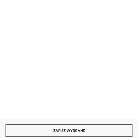
BEZPIECZNE PŁATNOŚCI
SZYBKA DOSTAWA
DOŁĄCZ DO NAS
ZAPISZ WYBRANE