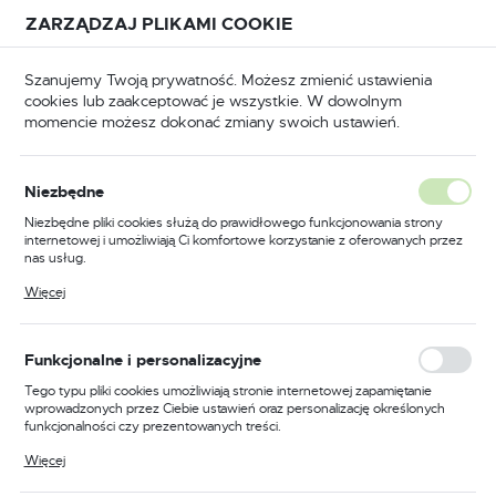
Przejdź do treści.
Przejdź do menu.
Przejdź do wyszukiwarki.
ZARZĄDZAJ PLIKAMI COOKIE
USTAWIENIA REGIONALNE
Szanujemy Twoją prywatność. Możesz zmienić ustawienia
cookies lub zaakceptować je wszystkie. W dowolnym
Lokalizacja
momencie możesz dokonać zmiany swoich ustawień.
Polska
BHP
Odzież trudnopalna
Koszulki trudnopalne
Język
Niezbędne
polski
Poprzedni
Następny
Niezbędne pliki cookies służą do prawidłowego funkcjonowania strony
internetowej i umożliwiają Ci komfortowe korzystanie z oferowanych przez
Waluta
nas usług.
Trudnopalna koszulka
Polski złoty (PLN)
Pliki cookies odpowiadają na podejmowane przez Ciebie działania w celu
Więcej
m.in. dostosowania Twoich ustawień preferencji prywatności, logowania czy
multiochronna z długim
wypełniania formularzy. Dzięki plikom cookies strona, z której korzystasz,
może działać bez zakłóceń.
rękawem, kolor żółty, rozmiar
ZAPISZ
Funkcjonalne i personalizacyjne
S
Tego typu pliki cookies umożliwiają stronie internetowej zapamiętanie
wprowadzonych przez Ciebie ustawień oraz personalizację określonych
funkcjonalności czy prezentowanych treści.
Dzięki tym plikom cookies możemy zapewnić Ci większy komfort
Więcej
korzystania z funkcjonalności naszej strony poprzez dopasowanie jej do
Twoich indywidualnych preferencji. Wyrażenie zgody na funkcjonalne i