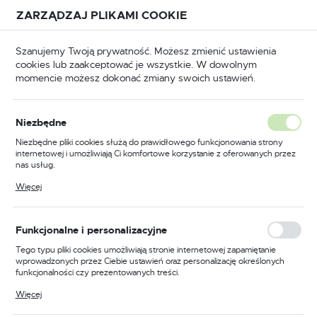
Przejdź do treści.
Przejdź do menu.
Przejdź do wyszukiwarki.
ZARZĄDZAJ PLIKAMI COOKIE
USTAWIENIA REGIONALNE
Szanujemy Twoją prywatność. Możesz zmienić ustawienia
cookies lub zaakceptować je wszystkie. W dowolnym
Lokalizacja
momencie możesz dokonać zmiany swoich ustawień.
Polska
łówna
BHP
Odzież robocza
Kurtki robocze
Język
Niezbędne
polski
Poprzedni
Następny
Niezbędne pliki cookies służą do prawidłowego funkcjonowania strony
internetowej i umożliwiają Ci komfortowe korzystanie z oferowanych przez
Waluta
nas usług.
Kurtka ocieplana Bomber
Polski złoty (PLN)
Pliki cookies odpowiadają na podejmowane przez Ciebie działania w celu
Więcej
m.in. dostosowania Twoich ustawień preferencji prywatności, logowania czy
Bizflame Work+ FR, kolor
wypełniania formularzy. Dzięki plikom cookies strona, z której korzystasz,
może działać bez zakłóceń.
niebieski, rozmiar M
ZAPISZ
Funkcjonalne i personalizacyjne
Tego typu pliki cookies umożliwiają stronie internetowej zapamiętanie
wprowadzonych przez Ciebie ustawień oraz personalizację określonych
funkcjonalności czy prezentowanych treści.
Dzięki tym plikom cookies możemy zapewnić Ci większy komfort
Więcej
korzystania z funkcjonalności naszej strony poprzez dopasowanie jej do
Twoich indywidualnych preferencji. Wyrażenie zgody na funkcjonalne i