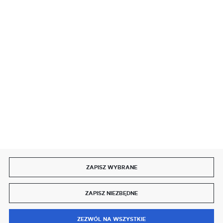
BEZPIECZNE PŁATNOŚCI
SZYBKA DOSTAWA
DOŁĄCZ DO NAS
ZAPISZ WYBRANE
Copyright by delmet.pl
ZAPISZ NIEZBĘDNE
Agencja interaktywna
[ti]
Powered by
2ClickShop®
0
ZEZWÓL NA WSZYSTKIE