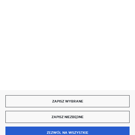
BEZPIECZNE PŁATNOŚCI
SZYBKA DOSTAWA
DOŁĄCZ DO NAS
ZAPISZ WYBRANE
Copyright by delmet.pl
ZAPISZ NIEZBĘDNE
Agencja interaktywna
[ti]
Powered by
2ClickShop®
0
ZEZWÓL NA WSZYSTKIE