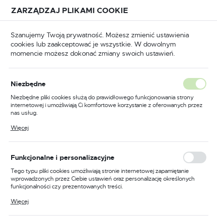
Przejdź do treści.
Przejdź do menu.
Przejdź do wyszukiwarki.
ZARZĄDZAJ PLIKAMI COOKIE
USTAWIENIA REGIONALNE
Szanujemy Twoją prywatność. Możesz zmienić ustawienia
cookies lub zaakceptować je wszystkie. W dowolnym
Lokalizacja
momencie możesz dokonać zmiany swoich ustawień.
Polska
łówna
BHP
Odzież robocza
Kurtki robocze
Język
Niezbędne
polski
Poprzedni
Następny
Niezbędne pliki cookies służą do prawidłowego funkcjonowania strony
internetowej i umożliwiają Ci komfortowe korzystanie z oferowanych przez
Waluta
nas usług.
Kurtka ocieplana Bomber
Polski złoty (PLN)
Pliki cookies odpowiadają na podejmowane przez Ciebie działania w celu
Więcej
m.in. dostosowania Twoich ustawień preferencji prywatności, logowania czy
Bizflame Work+ FR, kolor
wypełniania formularzy. Dzięki plikom cookies strona, z której korzystasz,
może działać bez zakłóceń.
niebieski, rozmiar S
ZAPISZ
Funkcjonalne i personalizacyjne
Tego typu pliki cookies umożliwiają stronie internetowej zapamiętanie
wprowadzonych przez Ciebie ustawień oraz personalizację określonych
funkcjonalności czy prezentowanych treści.
Dzięki tym plikom cookies możemy zapewnić Ci większy komfort
Więcej
korzystania z funkcjonalności naszej strony poprzez dopasowanie jej do
Twoich indywidualnych preferencji. Wyrażenie zgody na funkcjonalne i