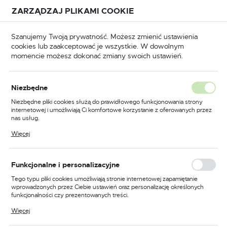
Przejdź do treści.
Przejdź do menu.
Przejdź do wyszukiwarki.
ZARZĄDZAJ PLIKAMI COOKIE
USTAWIENIA REGIONALNE
Szanujemy Twoją prywatność. Możesz zmienić ustawienia
cookies lub zaakceptować je wszystkie. W dowolnym
Lokalizacja
momencie możesz dokonać zmiany swoich ustawień.
Polska
łówna
BHP
Odzież robocza
Kurtki robocze
Język
Niezbędne
polski
Poprzedni
Następny
Niezbędne pliki cookies służą do prawidłowego funkcjonowania strony
internetowej i umożliwiają Ci komfortowe korzystanie z oferowanych przez
Waluta
nas usług.
Kurtka ocieplana Bomber
Polski złoty (PLN)
Pliki cookies odpowiadają na podejmowane przez Ciebie działania w celu
Więcej
m.in. dostosowania Twoich ustawień preferencji prywatności, logowania czy
Bizflame Work+ FR, kolor
wypełniania formularzy. Dzięki plikom cookies strona, z której korzystasz,
może działać bez zakłóceń.
niebieski, rozmiar XL
ZAPISZ
Funkcjonalne i personalizacyjne
Tego typu pliki cookies umożliwiają stronie internetowej zapamiętanie
wprowadzonych przez Ciebie ustawień oraz personalizację określonych
funkcjonalności czy prezentowanych treści.
Dzięki tym plikom cookies możemy zapewnić Ci większy komfort
Więcej
korzystania z funkcjonalności naszej strony poprzez dopasowanie jej do
Twoich indywidualnych preferencji. Wyrażenie zgody na funkcjonalne i