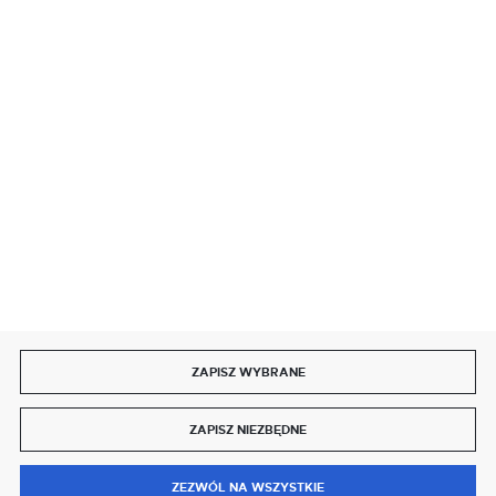
BEZPIECZNE PŁATNOŚCI
SZYBKA DOSTAWA
DOŁĄCZ DO NAS
ZAPISZ WYBRANE
Copyright by delmet.pl
ZAPISZ NIEZBĘDNE
Agencja interaktywna
[ti]
Powered by
2ClickShop®
0
ZEZWÓL NA WSZYSTKIE