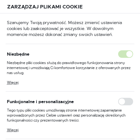
Przejdź do treści.
Przejdź do menu.
Przejdź do wyszukiwarki.
ZARZĄDZAJ PLIKAMI COOKIE
USTAWIENIA REGIONALNE
Szanujemy Twoją prywatność. Możesz zmienić ustawienia
cookies lub zaakceptować je wszystkie. W dowolnym
Lokalizacja
momencie możesz dokonać zmiany swoich ustawień.
Polska
P
Odzież trudnopalna
Ogrodniczki trudnopalne
Język
Niezbędne
polski
Poprzedni
Następny
Niezbędne pliki cookies służą do prawidłowego funkcjonowania strony
internetowej i umożliwiają Ci komfortowe korzystanie z oferowanych przez
Waluta
nas usług.
Ogrodniczki ostrzegawcze
Polski złoty (PLN)
Pliki cookies odpowiadają na podejmowane przez Ciebie działania w celu
Więcej
m.in. dostosowania Twoich ustawień preferencji prywatności, logowania czy
trudnopalne Multi-Norm,
wypełniania formularzy. Dzięki plikom cookies strona, z której korzystasz,
może działać bez zakłóceń.
kolor żółty/granatowy,
ZAPISZ
Funkcjonalne i personalizacyjne
rozmiar XL
Tego typu pliki cookies umożliwiają stronie internetowej zapamiętanie
wprowadzonych przez Ciebie ustawień oraz personalizację określonych
funkcjonalności czy prezentowanych treści.
Dzięki tym plikom cookies możemy zapewnić Ci większy komfort
Więcej
korzystania z funkcjonalności naszej strony poprzez dopasowanie jej do
Twoich indywidualnych preferencji. Wyrażenie zgody na funkcjonalne i