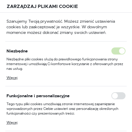
Przejdź do treści.
Przejdź do menu.
Przejdź do wyszukiwarki.
ZARZĄDZAJ PLIKAMI COOKIE
USTAWIENIA REGIONALNE
Szanujemy Twoją prywatność. Możesz zmienić ustawienia
cookies lub zaakceptować je wszystkie. W dowolnym
Lokalizacja
momencie możesz dokonać zmiany swoich ustawień.
Polska
P
Odzież trudnopalna
Ogrodniczki trudnopalne
Język
Niezbędne
polski
Poprzedni
Następny
Niezbędne pliki cookies służą do prawidłowego funkcjonowania strony
internetowej i umożliwiają Ci komfortowe korzystanie z oferowanych przez
Waluta
nas usług.
Ogrodniczki ostrzegawcze
Polski złoty (PLN)
Pliki cookies odpowiadają na podejmowane przez Ciebie działania w celu
Więcej
m.in. dostosowania Twoich ustawień preferencji prywatności, logowania czy
trudnopalne Multi-Norm,
wypełniania formularzy. Dzięki plikom cookies strona, z której korzystasz,
może działać bez zakłóceń.
kolor żółty/granatowy,
ZAPISZ
Funkcjonalne i personalizacyjne
rozmiar XXL
Tego typu pliki cookies umożliwiają stronie internetowej zapamiętanie
wprowadzonych przez Ciebie ustawień oraz personalizację określonych
funkcjonalności czy prezentowanych treści.
Dzięki tym plikom cookies możemy zapewnić Ci większy komfort
Więcej
korzystania z funkcjonalności naszej strony poprzez dopasowanie jej do
Twoich indywidualnych preferencji. Wyrażenie zgody na funkcjonalne i