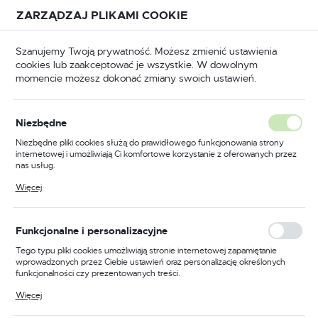
Przejdź do treści.
Przejdź do menu.
Przejdź do wyszukiwarki.
ZARZĄDZAJ PLIKAMI COOKIE
USTAWIENIA REGIONALNE
Szanujemy Twoją prywatność. Możesz zmienić ustawienia
cookies lub zaakceptować je wszystkie. W dowolnym
Lokalizacja
momencie możesz dokonać zmiany swoich ustawień.
Polska
BHP
Odzież trudnopalna
Spodnie trudnopalne
Język
Niezbędne
polski
Poprzedni
Następny
Niezbędne pliki cookies służą do prawidłowego funkcjonowania strony
internetowej i umożliwiają Ci komfortowe korzystanie z oferowanych przez
Waluta
nas usług.
Trudnopalne i antystatyczne
Polski złoty (PLN)
Pliki cookies odpowiadają na podejmowane przez Ciebie działania w celu
Więcej
m.in. dostosowania Twoich ustawień preferencji prywatności, logowania czy
spodnie ostrzegawcze
wypełniania formularzy. Dzięki plikom cookies strona, z której korzystasz,
może działać bez zakłóceń.
Bizflame Work, kolor żółty,
ZAPISZ
Funkcjonalne i personalizacyjne
rozmiar M
Tego typu pliki cookies umożliwiają stronie internetowej zapamiętanie
wprowadzonych przez Ciebie ustawień oraz personalizację określonych
funkcjonalności czy prezentowanych treści.
Dzięki tym plikom cookies możemy zapewnić Ci większy komfort
Więcej
korzystania z funkcjonalności naszej strony poprzez dopasowanie jej do
Twoich indywidualnych preferencji. Wyrażenie zgody na funkcjonalne i