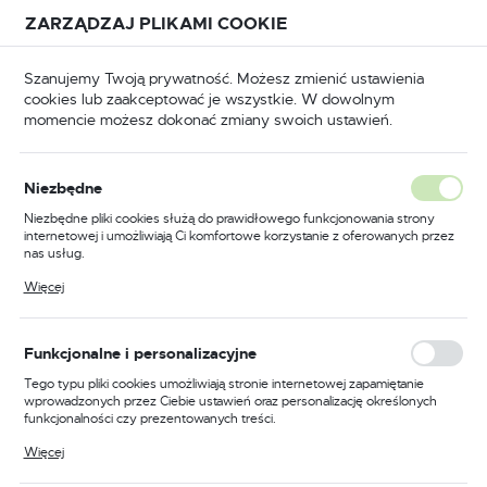
Przejdź do treści.
Przejdź do menu.
Przejdź do wyszukiwarki.
ZARZĄDZAJ PLIKAMI COOKIE
USTAWIENIA REGIONALNE
Szanujemy Twoją prywatność. Możesz zmienić ustawienia
cookies lub zaakceptować je wszystkie. W dowolnym
Lokalizacja
momencie możesz dokonać zmiany swoich ustawień.
Polska
BHP
Odzież trudnopalna
Spodnie trudnopalne
Język
Niezbędne
polski
Poprzedni
Następny
Niezbędne pliki cookies służą do prawidłowego funkcjonowania strony
internetowej i umożliwiają Ci komfortowe korzystanie z oferowanych przez
Waluta
nas usług.
Trudnopalne i antystatyczne
Polski złoty (PLN)
Pliki cookies odpowiadają na podejmowane przez Ciebie działania w celu
Więcej
m.in. dostosowania Twoich ustawień preferencji prywatności, logowania czy
spodnie ostrzegawcze
wypełniania formularzy. Dzięki plikom cookies strona, z której korzystasz,
może działać bez zakłóceń.
Bizflame Work, kolor żółty,
ZAPISZ
Funkcjonalne i personalizacyjne
rozmiar S
Tego typu pliki cookies umożliwiają stronie internetowej zapamiętanie
wprowadzonych przez Ciebie ustawień oraz personalizację określonych
funkcjonalności czy prezentowanych treści.
Dzięki tym plikom cookies możemy zapewnić Ci większy komfort
Więcej
korzystania z funkcjonalności naszej strony poprzez dopasowanie jej do
Twoich indywidualnych preferencji. Wyrażenie zgody na funkcjonalne i