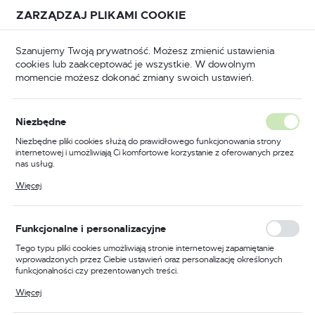
Przejdź do treści.
Przejdź do menu.
Przejdź do wyszukiwarki.
ZARZĄDZAJ PLIKAMI COOKIE
USTAWIENIA REGIONALNE
Szanujemy Twoją prywatność. Możesz zmienić ustawienia
cookies lub zaakceptować je wszystkie. W dowolnym
Lokalizacja
momencie możesz dokonać zmiany swoich ustawień.
Polska
BHP
Odzież trudnopalna
Spodnie trudnopalne
Język
Niezbędne
polski
Poprzedni
Następny
Niezbędne pliki cookies służą do prawidłowego funkcjonowania strony
internetowej i umożliwiają Ci komfortowe korzystanie z oferowanych przez
Waluta
nas usług.
Trudnopalne i antystatyczne
Polski złoty (PLN)
Pliki cookies odpowiadają na podejmowane przez Ciebie działania w celu
Więcej
m.in. dostosowania Twoich ustawień preferencji prywatności, logowania czy
spodnie ostrzegawcze
wypełniania formularzy. Dzięki plikom cookies strona, z której korzystasz,
może działać bez zakłóceń.
Bizflame Work, kolor żółty,
ZAPISZ
Funkcjonalne i personalizacyjne
rozmiar L
Tego typu pliki cookies umożliwiają stronie internetowej zapamiętanie
wprowadzonych przez Ciebie ustawień oraz personalizację określonych
funkcjonalności czy prezentowanych treści.
Dzięki tym plikom cookies możemy zapewnić Ci większy komfort
Więcej
korzystania z funkcjonalności naszej strony poprzez dopasowanie jej do
Twoich indywidualnych preferencji. Wyrażenie zgody na funkcjonalne i