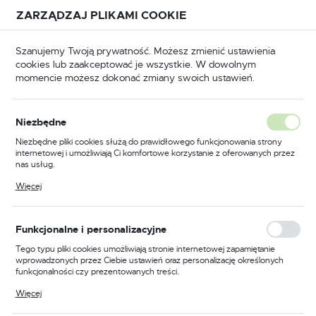
Przejdź do treści.
Przejdź do menu.
Przejdź do wyszukiwarki.
ZARZĄDZAJ PLIKAMI COOKIE
USTAWIENIA REGIONALNE
Szanujemy Twoją prywatność. Możesz zmienić ustawienia
cookies lub zaakceptować je wszystkie. W dowolnym
Lokalizacja
momencie możesz dokonać zmiany swoich ustawień.
Polska
BHP
Odzież trudnopalna
Spodnie trudnopalne
Język
Niezbędne
polski
Poprzedni
Następny
Niezbędne pliki cookies służą do prawidłowego funkcjonowania strony
internetowej i umożliwiają Ci komfortowe korzystanie z oferowanych przez
Waluta
nas usług.
Spodnie robocze Bizflame
Polski złoty (PLN)
Pliki cookies odpowiadają na podejmowane przez Ciebie działania w celu
Więcej
m.in. dostosowania Twoich ustawień preferencji prywatności, logowania czy
Industry, kolor granatowy,
wypełniania formularzy. Dzięki plikom cookies strona, z której korzystasz,
może działać bez zakłóceń.
rozmiar 30
ZAPISZ
Funkcjonalne i personalizacyjne
Tego typu pliki cookies umożliwiają stronie internetowej zapamiętanie
wprowadzonych przez Ciebie ustawień oraz personalizację określonych
funkcjonalności czy prezentowanych treści.
Dzięki tym plikom cookies możemy zapewnić Ci większy komfort
Więcej
korzystania z funkcjonalności naszej strony poprzez dopasowanie jej do
Twoich indywidualnych preferencji. Wyrażenie zgody na funkcjonalne i