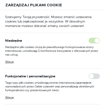
Przejdź do treści.
Przejdź do menu.
Przejdź do wyszukiwarki.
ZARZĄDZAJ PLIKAMI COOKIE
USTAWIENIA REGIONALNE
Szanujemy Twoją prywatność. Możesz zmienić ustawienia
cookies lub zaakceptować je wszystkie. W dowolnym
Lokalizacja
momencie możesz dokonać zmiany swoich ustawień.
Polska
BHP
Odzież trudnopalna
Spodnie trudnopalne
Język
Niezbędne
polski
Poprzedni
Następny
Niezbędne pliki cookies służą do prawidłowego funkcjonowania strony
internetowej i umożliwiają Ci komfortowe korzystanie z oferowanych przez
Waluta
nas usług.
Spodnie robocze Bizflame
Polski złoty (PLN)
Pliki cookies odpowiadają na podejmowane przez Ciebie działania w celu
Więcej
m.in. dostosowania Twoich ustawień preferencji prywatności, logowania czy
Industry, kolor granatowy,
wypełniania formularzy. Dzięki plikom cookies strona, z której korzystasz,
może działać bez zakłóceń.
rozmiar 41
ZAPISZ
Funkcjonalne i personalizacyjne
Tego typu pliki cookies umożliwiają stronie internetowej zapamiętanie
wprowadzonych przez Ciebie ustawień oraz personalizację określonych
funkcjonalności czy prezentowanych treści.
Dzięki tym plikom cookies możemy zapewnić Ci większy komfort
Więcej
korzystania z funkcjonalności naszej strony poprzez dopasowanie jej do
Twoich indywidualnych preferencji. Wyrażenie zgody na funkcjonalne i