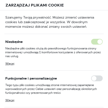
Przejdź do treści.
Przejdź do menu.
Przejdź do wyszukiwarki.
ZARZĄDZAJ PLIKAMI COOKIE
USTAWIENIA REGIONALNE
Szanujemy Twoją prywatność. Możesz zmienić ustawienia
cookies lub zaakceptować je wszystkie. W dowolnym
Lokalizacja
momencie możesz dokonać zmiany swoich ustawień.
Polska
BHP
Odzież trudnopalna
Spodnie trudnopalne
Język
Niezbędne
polski
Poprzedni
Następny
Niezbędne pliki cookies służą do prawidłowego funkcjonowania strony
internetowej i umożliwiają Ci komfortowe korzystanie z oferowanych przez
Waluta
nas usług.
Spodnie robocze Bizflame
Polski złoty (PLN)
Pliki cookies odpowiadają na podejmowane przez Ciebie działania w celu
Więcej
m.in. dostosowania Twoich ustawień preferencji prywatności, logowania czy
Industry, kolor granatowy,
wypełniania formularzy. Dzięki plikom cookies strona, z której korzystasz,
może działać bez zakłóceń.
rozmiar 38
ZAPISZ
Funkcjonalne i personalizacyjne
Tego typu pliki cookies umożliwiają stronie internetowej zapamiętanie
wprowadzonych przez Ciebie ustawień oraz personalizację określonych
funkcjonalności czy prezentowanych treści.
Dzięki tym plikom cookies możemy zapewnić Ci większy komfort
Więcej
korzystania z funkcjonalności naszej strony poprzez dopasowanie jej do
Twoich indywidualnych preferencji. Wyrażenie zgody na funkcjonalne i