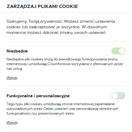
Przejdź do treści.
Przejdź do menu.
Przejdź do wyszukiwarki.
ZARZĄDZAJ PLIKAMI COOKIE
USTAWIENIA REGIONALNE
Szanujemy Twoją prywatność. Możesz zmienić ustawienia
cookies lub zaakceptować je wszystkie. W dowolnym
Lokalizacja
momencie możesz dokonać zmiany swoich ustawień.
Polska
Odzież trudnopalna
Kombinezony trudnopalne
Język
Niezbędne
polski
Poprzedni
Następny
Niezbędne pliki cookies służą do prawidłowego funkcjonowania strony
internetowej i umożliwiają Ci komfortowe korzystanie z oferowanych przez
Waluta
nas usług.
Kombinezon trudnopalny i
Polski złoty (PLN)
Pliki cookies odpowiadają na podejmowane przez Ciebie działania w celu
Więcej
m.in. dostosowania Twoich ustawień preferencji prywatności, logowania czy
antystatyczny 350g, kolor
wypełniania formularzy. Dzięki plikom cookies strona, z której korzystasz,
może działać bez zakłóceń.
czarny, rozmiar L
ZAPISZ
Funkcjonalne i personalizacyjne
Tego typu pliki cookies umożliwiają stronie internetowej zapamiętanie
wprowadzonych przez Ciebie ustawień oraz personalizację określonych
funkcjonalności czy prezentowanych treści.
Dzięki tym plikom cookies możemy zapewnić Ci większy komfort
Więcej
korzystania z funkcjonalności naszej strony poprzez dopasowanie jej do
Twoich indywidualnych preferencji. Wyrażenie zgody na funkcjonalne i