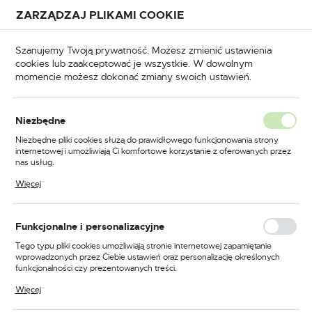
Przejdź do treści.
Przejdź do menu.
Przejdź do wyszukiwarki.
ZARZĄDZAJ PLIKAMI COOKIE
USTAWIENIA REGIONALNE
Szanujemy Twoją prywatność. Możesz zmienić ustawienia
cookies lub zaakceptować je wszystkie. W dowolnym
Lokalizacja
momencie możesz dokonać zmiany swoich ustawień.
Polska
Odzież trudnopalna
Kombinezony trudnopalne
Język
Niezbędne
polski
Poprzedni
Następny
Niezbędne pliki cookies służą do prawidłowego funkcjonowania strony
internetowej i umożliwiają Ci komfortowe korzystanie z oferowanych przez
Waluta
nas usług.
Kombinezon trudnopalny i
Polski złoty (PLN)
Pliki cookies odpowiadają na podejmowane przez Ciebie działania w celu
Więcej
m.in. dostosowania Twoich ustawień preferencji prywatności, logowania czy
antystatyczny 350g, kolor
wypełniania formularzy. Dzięki plikom cookies strona, z której korzystasz,
może działać bez zakłóceń.
czarny, rozmiar XXL
ZAPISZ
Funkcjonalne i personalizacyjne
Tego typu pliki cookies umożliwiają stronie internetowej zapamiętanie
wprowadzonych przez Ciebie ustawień oraz personalizację określonych
funkcjonalności czy prezentowanych treści.
Dzięki tym plikom cookies możemy zapewnić Ci większy komfort
Więcej
korzystania z funkcjonalności naszej strony poprzez dopasowanie jej do
Twoich indywidualnych preferencji. Wyrażenie zgody na funkcjonalne i